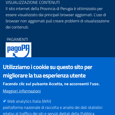
VISUALIZZAZIONE CONTENUTI
Il sito internet della Provincia di Perugia è ottimizzato per
essere visualizzato dai principali browser aggiornati. L'uso di
browser non aggiornati può creare problemi di visualizzazione
dei contenuti.
PAGAMENTI
Utilizziamo i cookie su questo sito per
SOCIAL NETWORKS
migliorare la tua esperienza utente
Pagina Facebook
Profilo Instagram
Facendo clic sul pulsante Accetta, ne acconsenti l'uso.
Canale YouTube
Maggiori informazioni
PNRR (Piano Nazionale di Ripresa e Resilienza)
Web analytics Italia (WAI)
piattaforma nazionale di raccolta e analisi dei dati statistici
relativi al traffico dei siti e servizi digitali della Pubblica