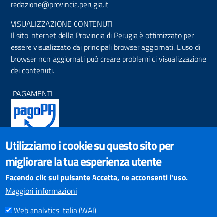
redazione@provincia.perugia.it
VISUALIZZAZIONE CONTENUTI
Il sito internet della Provincia di Perugia è ottimizzato per
essere visualizzato dai principali browser aggiornati. L'uso di
browser non aggiornati può creare problemi di visualizzazione
dei contenuti.
PAGAMENTI
Utilizziamo i cookie su questo sito per
SOCIAL NETWORKS
migliorare la tua esperienza utente
Pagina Facebook
Profilo Instagram
Facendo clic sul pulsante Accetta, ne acconsenti l'uso.
Canale YouTube
Maggiori informazioni
PNRR (Piano Nazionale di Ripresa e Resilienza)
Web analytics Italia (WAI)