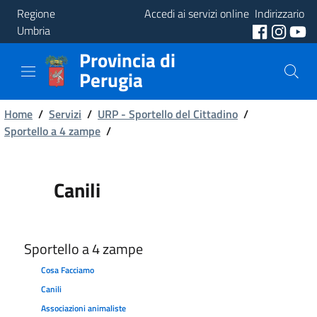
Regione
Accedi ai servizi online
Indirizzario
Umbria
Provincia di
Provincia
Perugia
Aree
Briciole
Tematiche
Home
/
Servizi
/
URP - Sportello del Cittadino
/
Sportello a 4 zampe
/
di
Servizi
pane
Canili
Sportello a 4 zampe
Cosa Facciamo
Canili
Associazioni animaliste