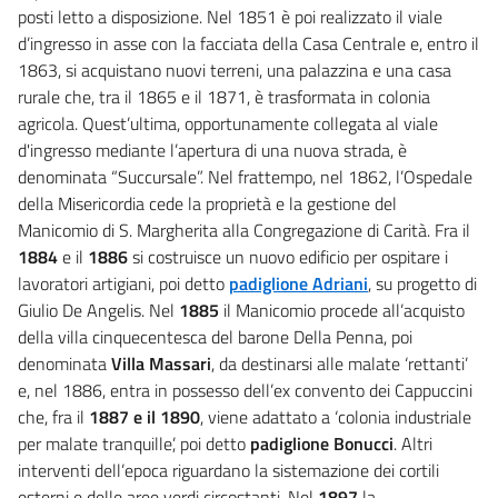
posti letto a disposizione.
Nel 1851 è poi realizzato il viale
d’ingresso in asse con la facciata della Casa Centrale e, entro il
1863, si acquistano nuovi terreni, una palazzina e una casa
rurale che, tra il 1865 e il 1871, è trasformata in colonia
agricola. Quest’ultima, opportunamente collegata al viale
d'ingresso mediante l’apertura di una nuova strada, è
denominata
“Succursale”.
Nel frattempo, nel 1862, l’Ospedale
della Misericordia cede la proprietà e la gestione del
Manicomio di S. Margherita alla Congregazione di Carità.
Fra il
1884
e il
1886
si costruisce un nuovo edificio per ospitare i
lavoratori artigiani, poi detto
padiglione Adriani
, su progetto di
Giulio De Angelis.
Nel
1885
il Manicomio procede all’acquisto
della villa cinquecentesca del barone Della Penna, poi
denominata
Villa Massari
, da destinarsi alle malate ‘rettanti’
e, nel 1886, entra in possesso dell’ex convento dei Cappuccini
che, fra il
1887 e il 1890
, viene adattato a ‘colonia industriale
per malate tranquille’, poi detto
padiglione Bonucci
.
Altri
interventi dell’epoca riguardano la sistemazione dei cortili
esterni e delle aree verdi circostanti.
Nel
1897
la