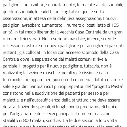
padiglioni che ospitino, separatamente, le malate acute sanabili,
quelle insanabili, le epilettiche e agitate e quelle sotto
osservazione, in attesa della definitiva assegnazione. I nuovi
padiglioni avrebbero aumentato il numero di posti letto di 155
unità, in tal modo liberando la vecchia Casa Centrale da un gran
numero di ricoverati.
Nella sezione maschile, invece, si rende
necessario costruire un nuovo padiglione per accogliere i pazienti
rettanti, già collocati in locali con accesso scomodo della Casa
Centrale dove la separazione dai malati comuni si rivela
parziale.
Il progetto per il nuovo padiglione, tuttavia, non è
realizzato; la sezione maschile, peraltro, è dissimile dalla
femminile che appare ben più comoda e amena, dotata di ampie
sale e giardini panoramici.
I principi ispiratori del “progetto Pasta”
consistono nella suddivisione dei pazienti per sesso e per
malattia, e nell'autosufficienza della struttura che deve essere
dotata di aziende speciali, di luoghi per la produzione di beni e
per l’artigianato e dei servizi principali. Il numero massimo
stabilito di 800 malati, suddivisi tra le due sezioni a loro volta
ripartite in aree funzionali destinate alla degenza, al lavoro, alla