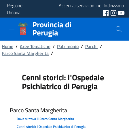
Regione
Accedi ai servizi online
Indirizzario
Umbria
Provincia di
Provincia
Perugia
Aree
Briciole
Tematiche
Home
/
Aree Tematiche
/
Patrimonio
/
Parchi
/
Parco Santa Margherita
/
di
Servizi
pane
Cenni storici: l'Ospedale
Psichiatrico di Perugia
Parco Santa Margherita
Dove si trova il Parco Santa Margherita
Cenni storici: l'Ospedale Psichiatrico di Perugia