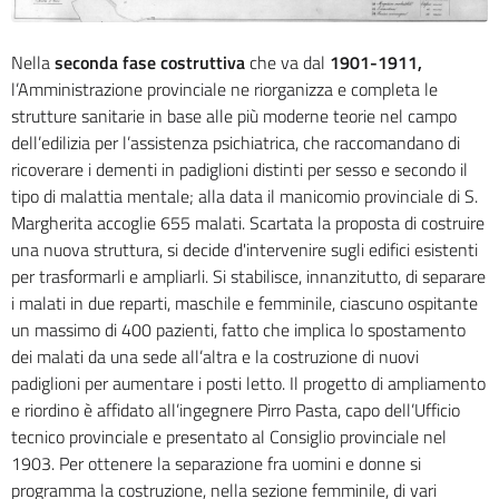
Nella
seconda fase costruttiva
che va dal
1901-1911
,
l’Ammin
istrazione provinciale ne riorganizza e completa le
strutture sanitarie in base alle più moderne teorie nel campo
dell’edilizia per l’assistenza
psi
chiatrica, che raccomandano di
ricoverare i dementi in padiglioni distinti per sesso e secondo il
tipo di malattia mentale; alla data il manicomio provinciale di S.
Margherita accoglie 655 malati.
Scartata la proposta di costruire
una nuova struttura, si decide d'intervenire sugli edifici esistenti
per trasformarli e ampliarli.
Si stabilisce, innanzitutto, di separare
i malati in due reparti, maschile e femminile, ciascuno ospitante
un massimo di 400 pazienti, fatto che implica lo spostamento
dei malati da una sede all’altra e la costruzione di nuovi
padiglioni per aumentare i posti letto.
Il progetto di ampliamento
e riordino è affidato all’ingegnere Pirro Pasta, capo dell’Ufficio
tecnico provinciale e presentato al Consiglio provinciale nel
1903.
Per ottenere la separazione fra uomini e donne si
programma la costruzione, nella sezione femminile, di vari