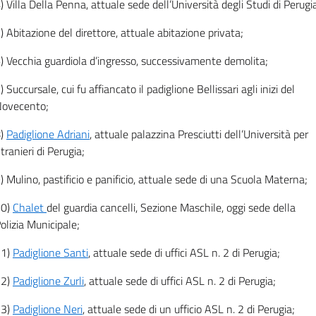
) Villa Della Penna, attuale sede dell’Università degli Studi di Perugi
) Abitazione del direttore, attuale abitazione privata;
) Vecchia guardiola d’ingresso, successivamente demolita;
) Succursale, cui fu affiancato il padiglione Bellissari agli inizi del
ovecento;
8)
Padiglione Adriani
, attuale palazzina Presciutti dell’Università per
tranieri di Perugia;
) Mulino, pastificio e panificio, attuale sede di una Scuola Materna;
10)
Chalet
del guardia cancelli, Sezione Maschile, oggi sede della
olizia Municipale;
11)
Padiglione Santi
, attuale sede di uffici ASL n. 2 di Perugia;
12)
Padiglione Zurli
, attuale sede di uffici ASL n. 2 di Perugia;
13)
Padiglione Neri
, attuale sede di un ufficio ASL n. 2 di Perugia;