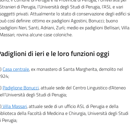
Stranieri di Perugia, l’Università degli Studi di Perugia, l’ASL e vari
soggetti privati.
Attualmente lo stato di conservazione degli edifici s
può così definire:
ottimo ex padiglioni Agostini, Bonucci; buono
padiglioni Neri, Santi, Adriani, Zurli; medio ex padiglioni Bellisari, Villa
Massari; r
ovina alcune case coloniche.
Padiglioni di ieri e le loro funzioni oggi
1)
Casa centrale
, ex monastero di Santa Margherita, demolito nel
924;
2)
P
adiglione Bonucci
, attuale sede del Centro Linguistico d’Ateneo
ell’Università degli Studi di Perugia;
)
Villa Massari
, attuale sede di un ufficio ASL di Perugia e della
iblioteca della Facoltà di Medicina e Chirurgia, Università degli Studi
i Perugia;