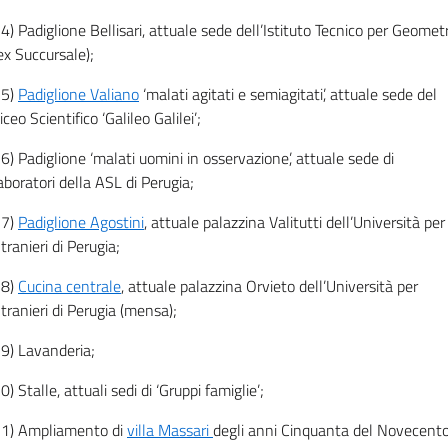
4) Padiglione Bellisari, attuale sede dell’Istituto Tecnico per Geometr
ex Succursale);
15)
Padiglione Valiano
‘malati agitati e semiagitati’, attuale sede del
iceo Scientifico ‘Galileo Galilei’;
6) Padiglione ‘malati uomini in osservazione’, attuale sede di
aboratori della ASL di Perugia;
17)
Padiglione Agostini
, attuale palazzina Valitutti dell’Università per
tranieri di Perugia;
18)
Cucina centrale
, attuale palazzina Orvieto dell’Università per
tranieri di Perugia (mensa);
9) Lavanderia;
0) Stalle, attuali sedi di ‘Gruppi famiglie’;
1) Ampliamento di
villa Massari
degli anni Cinquanta del Novecento