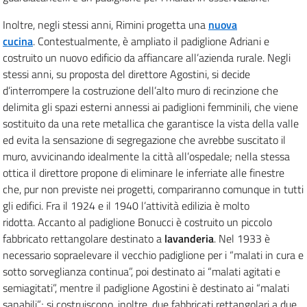
Inoltre, negli stessi anni, Rimini progetta una
nuova
cucina
.
Contestualmente, è ampliato il padiglione Adriani e
costruito un nuovo edificio da affiancare all’azienda rurale.
Negli
stessi anni, su proposta del direttore Agostini, si decide
d’interrompere la costruzione dell’alto muro di recinzione che
delimita gli spazi esterni annessi ai padiglioni femminili, che viene
sostituito da una rete metallica che garantisce la vista della valle
ed evita la sensazione di segregazione che avrebbe suscitato il
muro, avvicinando idealmente la città all’ospedale; nella stessa
ottica il direttore propone di eliminare le inferriate alle finestre
che, pur non previste nei progetti, compariranno comunque in tutti
gli edifici.
Fra il 1924 e il 1940 l’attività edilizia è molto
ridotta.
Accanto al padiglione Bonucci è costruito un piccolo
fabbricato rettangolare destinato a
lavanderia
.
Nel 1933 è
necessario sopraelevare il vecchio padiglione per i “malati in cura e
sotto sorveglianza continua”, poi destinato ai “malati agitati e
semiagitati”, mentre il padiglione Agostini è destinato ai “malati
sanabili”; si costruiscono, inoltre, due fabbricati rettangolari a due