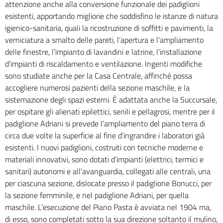
attenzione anche alla conversione funzionale dei padiglioni
esistenti, apportando migliorie che soddisfino le istanze di natura
igienico-sanitaria, quali la ricostruzione di soffitti e pavimenti, la
verniciatura a smalto delle pareti, l’apertura e l’ampliamento
delle finestre, l’impianto di lavandini e latrine, l’installazione
d’impianti di riscaldamento e ventilazione.
Ingenti modifiche
sono studiate anche per la Casa Centrale, affinché possa
accogliere numerosi pazienti della sezione maschile, e la
sistemazione degli spazi esterni.
È adattata anche la Succursale,
per ospitare gli alienati epilettici, senili e pellagrosi, mentre per il
padiglione Adriani si prevede l’ampliamento del piano terra di
circa due volte la superficie al fine d’ingrandire i laboratori già
esistenti.
I nuovi padiglioni, costruiti con tecniche moderne e
materiali innovativi, sono dotati d’impianti (elettrici, termici e
sanitari) autonomi e all’avanguardia, collegati alle centrali, una
per ciascuna sezione, dislocate presso il padiglione Bonucci, per
la sezione femminile, e nel padiglione Adriani, per quella
maschile.
L’esecuzione del Piano Pasta è avviata nel 1904 ma,
di esso, sono completati sotto la sua direzione soltanto il mulino,