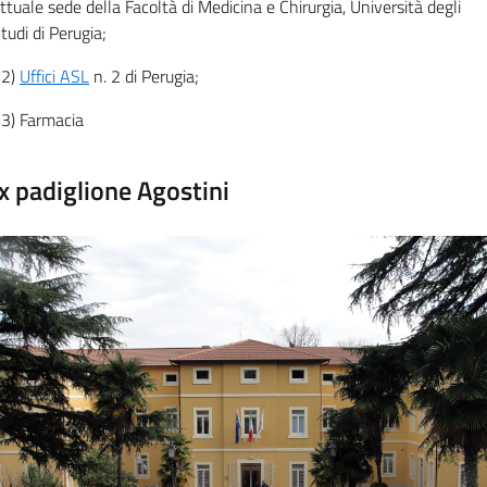
ttuale sede della Facoltà di Medicina e Chirurgia, Università degli
tudi di Perugia;
22)
Uffici ASL
n. 2 di Perugia;
3) Farmacia
ex padiglione Agostini