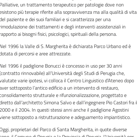
Palliative, un trattamento terapeutico per patologie dove non
esistono più terapie riferite alla sopravvivenza ma alla qualità di vita
del paziente e dei suoi familiari e si caratterizza per una
rimodulazione dei trattamenti e degli interventi assistenziali in
rapporto ai bisogni fisici, psicologici, spirituali della persona.
Nel 1996 la Valle di S. Margherita è dichiarata Parco Urbano ed è
dotata di percorsi e aree attrezzate.
Nel 1996 il padiglione Bonucci è concesso in uso per 30 anni
(contratto rinnovabile) all’Università degli Studi di Perugia che,
valutate varie ipotesi, vi colloca il Centro Linguistico d’Ateneo dopo
aver sottoposto l’antico edificio a un intervento di restauro,
consolidamento strutturale e rifunzionalizzazione, progettato e
diretto dall’architetto Simona Salvo e dall’ingegnere Pio Castori fra i
2000 e il 2004.
In questi stessi anni anche il padiglione Agostini
viene sottoposto a ristrutturazione e adeguamento impiantistico.
Oggi, proprietari del Parco di Santa Margherita, in quote diverse
sono, il
Comune di Perugia e
la
Provincia
di Perugia, l’Università per