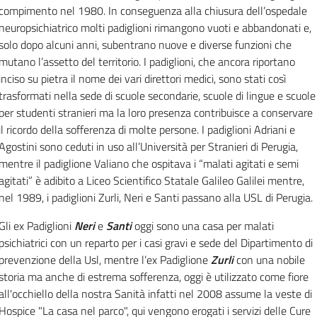
compimento nel 1980.
In conseguenza alla chiusura dell’ospedale
neuropsichiatrico molti padiglioni rimangono vuoti e abbandonati e,
solo dopo alcuni anni, subentrano nuove e diverse funzioni che
mutano l’assetto del territorio.
I padiglioni, che ancora riportano
inciso su pietra il nome dei vari direttori medici, sono stati così
trasformati nella sede di scuole secondarie, scuole di lingue e scuole
per studenti stranieri ma la loro presenza contribuisce a conservare
il ricordo della sofferenza di molte persone.
I padiglioni Adriani e
Agostini sono ceduti in uso all’Università per Stranieri di Perugia,
mentre il padiglione Valiano che ospitava i “malati agitati e semi
agitati” è adibito a Liceo Scientifico Statale Galileo Galilei mentre,
nel 1989, i padiglioni Zurli, Neri e Santi passano alla USL di Perugia.
Gli ex Padiglioni
Neri
e
Santi
oggi sono una casa per malati
psichiatrici con un reparto per i casi gravi e sede del Dipartimento di
prevenzione della Usl, mentre l’ex Padiglione
Zurli
con una nobile
storia ma anche di estrema sofferenza, oggi è utilizzato come fiore
all'occhiello della nostra Sanità infatti nel 2008 assume la veste di
Hospice "La casa nel parco", qui vengono erogati i servizi delle Cure