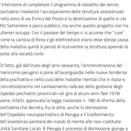
l’intenzione di completare il programma di riassetto dei servizi
psichiatrici mediante l’accorpamento delle strutture assistenziali
nella zona di via Enrico dal Pozzo e la destinazione di quelle in via
XIV Settembre a parco pubblico, ma anche questo progetto non ha
ulteriori sviluppi.
Con il passare del tempo ci si accorse che “cure”
come la camicia di forza e gli elettroshock erano esse stesse causa
della malattia quindi si pensò di riconvertire la struttura aprendo le
porte alla società civile.
Di fatto, già dall’inizio degli anni sessanta, l'amministrazione del
manicomio perugino si pone all’avanguardia nelle nuove tendenze
della psichiatria e nella cura delle malattie mentali che in Italia si
concretizzeranno nel cambiamento radicale della gestione degli
ospedali psichiatrici provinciali nel giro di alcuni anni.
Nel 1978
viene, infatti, approvata la legge nazionale n. 180 di riforma della
psichiatria che decreta, fra le altre, anche la dismissione
dell’Ospedale neuropsichiatrico di Perugia e il trasferimento
dell’assistenza sanitaria dei malati di mente alle neo-costituite
Unità Sanitarie Locali.
A Perugia il processo di dismissione giunge a