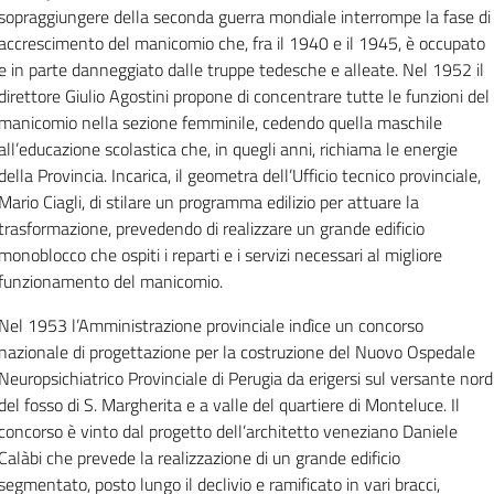
sopraggiungere della seconda guerra mondiale interrompe la fase di
accrescimento del manicomio che, fra il 1940 e il 1945, è occupato
e in parte danneggiato dalle truppe tedesche e alleate.
Nel 1952 il
direttore Giulio Agostini propone di concentrare tutte le funzioni del
manicomio nella sezione femminile, cedendo quella maschile
all’educazione scolastica che, in quegli anni, richiama le energie
della Provincia.
Incarica, il geometra dell’Ufficio tecnico provinciale,
Mario Ciagli, di stilare un programma edilizio per attuare la
trasformazione, prevedendo di realizzare un grande edificio
monoblocco che ospiti i reparti e i servizi necessari al migliore
funzionamento del manicomio.
Nel 1953 l’Amministrazione provinciale indìce un concorso
nazionale di progettazione per la costruzione del Nuovo Ospedale
Neuropsichiatrico Provinciale di Perugia da erigersi sul versante nord
del fosso di S. Margherita e a valle del quartiere di Monteluce. Il
concorso è vinto dal progetto dell’architetto veneziano Daniele
Calàbi che prevede la realizzazione di un grande edificio
segmentato, posto lungo il declivio e ramificato in vari bracci,