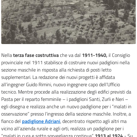
Nella
terza fase costruttiva
che va dal
1911-1940
,
il Consiglio
provinciale
nel 1911 stabilisce di costruire nuovi padiglioni nella
sezione maschile in risposta alla richiesta di posti letto
supplementari.
La redazione dei nuovi progetti è affidata
all’ingegner Guido Rimini, nuovo ingegnere capo dell’Ufficio
tecnico.
Mentre procede alla realizzazione degli edifici previsti da
Pasta per il reparto femminile – i padiglioni Santi, Zurli e Neri
–
egli disegna e realizza anche un nuovo padiglione per i “malati in
osservazione” presso l’ingresso della sezione maschile.
Inoltre, a
fianco del
padiglione Adriani
, decentrato rispetto agli altri ma
vicino all’azienda rurale e agli orti, realizza un padiglione per i
“malati in cura e sotto sorveglianza continua”.
1913 al 1924
- Su