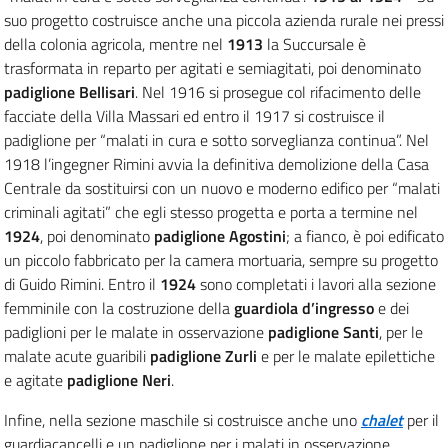
suo progetto costruisce anche una piccola azienda rurale nei pressi
della colonia agricola, mentre nel
1913
la Succursale è
trasformata in reparto per agitati e semiagitati, poi denominato
padiglione Bellisari
. Nel 1916 si prosegue col rifacimento delle
facciate della Villa Massari ed entro il 1917 si costruisce il
padiglione per “malati in cura e sotto sorveglianza continua”.
Nel
1918 l’ingegner Rimini avvia la definitiva demolizione della Casa
Centrale da sostituirsi con un nuovo e moderno edifico per “malati
criminali agitati” che egli stesso progetta e porta a termine nel
1924
, poi denominato
padiglione Agostini
; a fianco, è poi edificato
un piccolo fabbricato per la camera mortuaria, sempre su progetto
di Guido Rimini.
Entro il
1924
sono completati i lavori alla sezione
femminile con la costruzione della
guardiola d’ingresso
e dei
padiglioni per le malate in osservazione
padiglione Santi
, per le
malate acute guaribili
padiglione Zurli
e per le malate epilettiche
e agitate
padiglione Neri
.
Infine, nella sezione maschile si costruisce anche uno
chalet
per il
guardiacancelli
e un padiglione per i malati in osservazione.