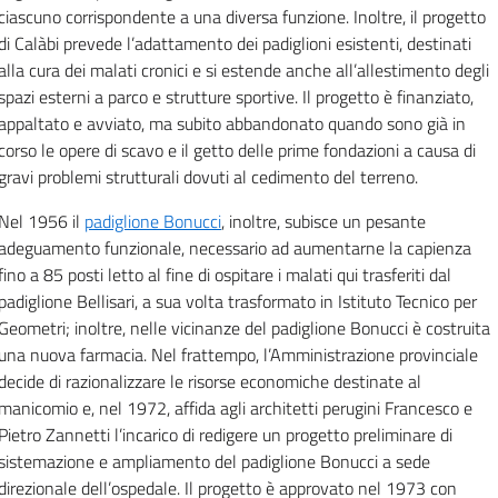
ciascuno corrispondente a una diversa funzione.
Inoltre, il progetto
di Calàbi prevede l’adattamento dei padiglioni esistenti, destinati
alla cura dei malati cronici e si estende anche all’allestimento degli
spazi esterni a parco e strutture sportive.
Il progetto è finanziato,
appaltato e avviato, ma subito abbandonato quando sono già in
corso le opere di scavo e il getto delle prime fondazioni a causa di
gravi problemi strutturali dovuti al cedimento del terreno.
Nel 1956 il
padiglione Bonucci
, inoltre, subisce un pesante
adeguamento funzionale, necessario ad aumentarne la capienza
fino a 85 posti letto al fine di ospitare i malati qui trasferiti dal
padiglione Bellisari, a sua volta trasformato in Istituto Tecnico per
Geometri; inoltre, nelle vicinanze del padiglione Bonucci è costruita
una nuova farmacia.
Nel frattempo, l’Amministrazione provinciale
decide di razionalizzare le risorse economiche destinate al
manicomio e, nel 1972, affida agli architetti perugini Francesco e
Pietro Zannetti l’incarico di redigere un progetto preliminare di
sistemazione e ampliamento del padiglione Bonucci a sede
direzionale dell’ospedale. Il progetto è approvato nel 1973 con