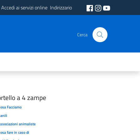
Accedi ai servizi online
Indirizzario
Cerca
rtello a 4 zampe
osa Facciamo
anili
ssociazioni animaliste
osa fare in caso di