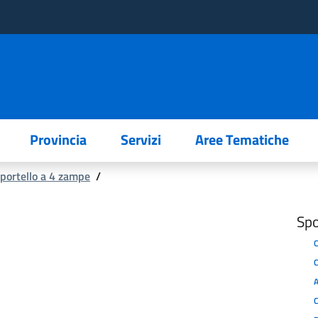
Provincia
Servizi
Aree Tematiche
portello a 4 zampe
/
Spo
C
C
A
C