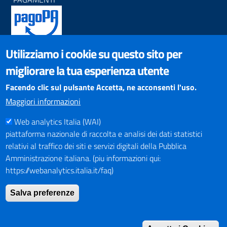
Utilizziamo i cookie su questo sito per
SOCIAL NETWORKS
migliorare la tua esperienza utente
Pagina Facebook
Profilo Instagram
Facendo clic sul pulsante Accetta, ne acconsenti l'uso.
Canale YouTube
Maggiori informazioni
PNRR (Piano Nazionale di Ripresa e Resilienza)
Web analytics Italia (WAI)
piattaforma nazionale di raccolta e analisi dei dati statistici
relativi al traffico dei siti e servizi digitali della Pubblica
Amministrazione italiana. (piu informazioni qui:
https://webanalytics.italia.it/faq)
Mappa del Sito
Salva preferenze
Indirizzario
Intranet