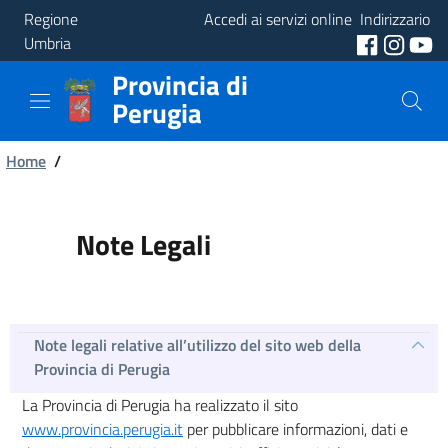
Regione
Accedi ai servizi online
Indirizzario
Umbria
Provincia di
Provincia
Perugia
Aree
Briciole
Tematiche
Home
/
di
Servizi
pane
Note Legali
Note legali relative all’utilizzo del sito web della
Provincia di Perugia
La Provincia di Perugia ha realizzato il sito
www.provincia.perugia.it
per pubblicare informazioni, dati e