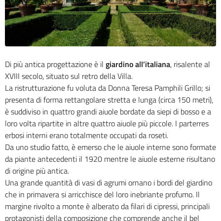
Di più antica progettazione è il
giardino all’italiana
, risalente al
XVIII secolo, situato sul retro della Villa.
La ristrutturazione fu voluta da Donna Teresa Pamphili Grillo; si
presenta di forma rettangolare stretta e lunga (circa 150 metri),
è suddiviso in quattro grandi aiuole bordate da siepi di bosso e a
loro volta ripartite in altre quattro aiuole più piccole. I parterres
erbosi interni erano totalmente occupati da roseti.
Da uno studio fatto, è emerso che le aiuole interne sono formate
da piante antecedenti il 1920 mentre le aiuole esterne risultano
di origine più antica.
Una grande quantità di vasi di agrumi ornano i bordi del giardino
che in primavera si arricchisce del loro inebriante profumo. Il
margine rivolto a monte è alberato da filari di cipressi, principali
protagonisti della composizione che comprende anche il bel