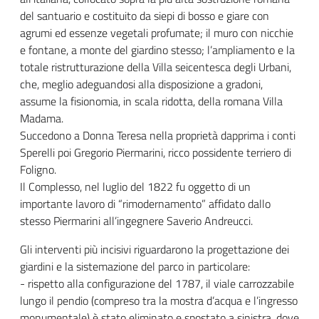
del santuario e costituito da siepi di bosso e giare con
agrumi ed essenze vegetali profumate; il muro con nicchie
e fontane, a monte del giardino stesso; l’ampliamento e la
totale ristrutturazione della Villa seicentesca degli Urbani,
che, meglio adeguandosi alla disposizione a gradoni,
assume la fisionomia, in scala ridotta, della romana Villa
Madama.
Succedono a Donna Teresa nella proprietà dapprima i conti
Sperelli poi Gregorio Piermarini, ricco possidente terriero di
Foligno.
Il Complesso, nel luglio del 1822 fu oggetto di un
importante lavoro di “rimodernamento” affidato dallo
stesso Piermarini all’ingegnere Saverio Andreucci.
Gli interventi più incisivi riguardarono la progettazione dei
giardini e la sistemazione del parco in particolare:
- rispetto alla configurazione del 1787, il viale carrozzabile
lungo il pendio (compreso tra la mostra d’acqua e l’ingresso
monumentale) è stato eliminato e spostato a sinistra, dove