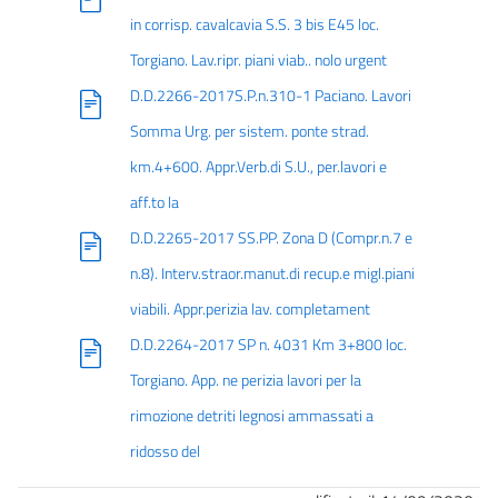
in corrisp. cavalcavia S.S. 3 bis E45 loc.
Torgiano. Lav.ripr. piani viab.. nolo urgent
D.D.2266-2017S.P.n.310-1 Paciano. Lavori
Somma Urg. per sistem. ponte strad.
km.4+600. Appr.Verb.di S.U., per.lavori e
aff.to la
D.D.2265-2017 SS.PP. Zona D (Compr.n.7 e
n.8). Interv.straor.manut.di recup.e migl.piani
viabili. Appr.perizia lav. completament
D.D.2264-2017 SP n. 4031 Km 3+800 loc.
Torgiano. App. ne perizia lavori per la
rimozione detriti legnosi ammassati a
ridosso del