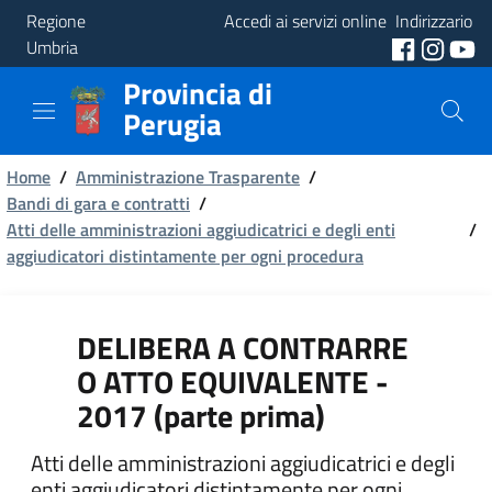
Regione
Accedi ai servizi online
Indirizzario
Umbria
Provincia di
Provincia
Perugia
Aree
Briciole
Tematiche
Home
/
Amministrazione Trasparente
/
Bandi di gara e contratti
/
di
Atti delle amministrazioni aggiudicatrici e degli enti
Servizi
/
pane
aggiudicatori distintamente per ogni procedura
DELIBERA A CONTRARRE
O ATTO EQUIVALENTE -
2017 (parte prima)
Atti delle amministrazioni aggiudicatrici e degli
enti aggiudicatori distintamente per ogni