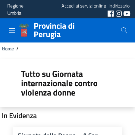
Regione
Accedi ai servizi online
Indirizzario
Umbria
Provincia di
Provincia
Perugia
Aree
Briciole
Tematiche
Home
/
di
Servizi
pane
Tutto su Giornata
internazionale contro
violenza donne
In Evidenza