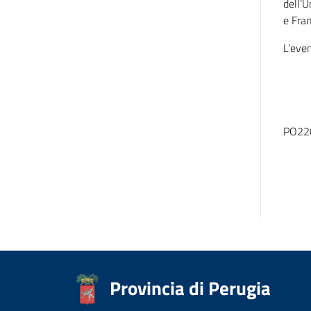
dell’U
e Fran
L’even
PO22
Provincia di Perugia