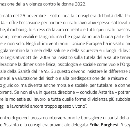
inazione della violenza contro le donne 2022.
ornata del 25 novembre - sottolinea la Consigliera di Parità della Pr
ita
- offre l’occasione per parlare di rischi lavorativi spesso sottoval
ie, il mobbing, lo stress da lavoro correlato e tutti quei rischi nascost
iano, meno visibili e tangibili, ma che riguardano una buona parte del
ne e non solo. Negli ultimi venti anni l'Unione Europea ha insistito mo
golamentino la tutela della salute e della sicurezza sui luoghi di lavoro
o Legislativo 81 del 2008 ha insistito sulla tutela della salute tene
erazione la dimensione fisica, psicologica e sociale come vuole l’Or
le della Sanità dal 1945. Su questo devono insistere le differenze d
one alla valutazione del rischio e alla predisposizione delle misure d
o giuridico, ma diventa anche morale e sociale, per tutelare le donne 
correnti. Se non si va in questa direzione – conclude Astarita - potr
re le molestie sul lavoro, e tutte quelle forme di violenza più subdo
gi le lavoratrici ancora troppo spesso vivono”.
contro di giovedì prossimo interverranno le Consigliere di parità dell
 e Astarita e la consigliera provinciale delegata
Erika Borghesi
. A se