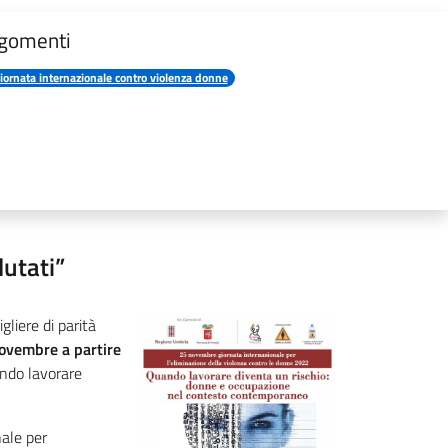
gomenti
iornata internazionale contro violenza donne
lutati”
liere di parità
ovembre a partire
uando lavorare
nale per