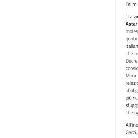
l’elim
“
La gi
Astar
molest
quotid
italia
che re
Decret
consid
Mondia
relazi
obblig
più ri
sfuggi
che og
All’in
Garzi,