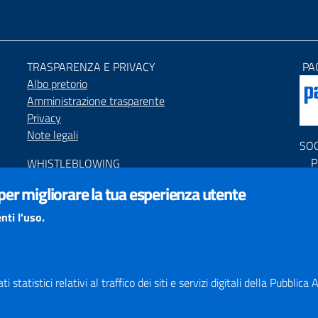
TRASPARENZA E PRIVACY
PA
Albo pretorio
Amministrazione trasparente
Privacy
Note legali
SO
P
WHISTLEBLOWING
P
Segnalazione condotte illecite
 per migliorare la tua esperienza utente
C
ACCESSIBILIT
À
nti l'uso.
PNR
Dichiarazione di accessibilità
Feedback accessibilità
Obiettivi di accessibilità
Responsabile del Procedimento di Pubblicazione (RPP)
 statistici relativi al traffico dei siti e servizi digitali della Pubblic
STATISTICHE ACCESSO SITO
Map