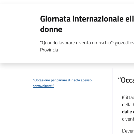
Giornata internazionale el
donne
“Quando lavorare diventa un rischio”: giovedì e
Provincia
“Occa
“Occasione per parlare di rischi spesso
sottovalutati”
(Citta
della 
dalle
diven
L’even