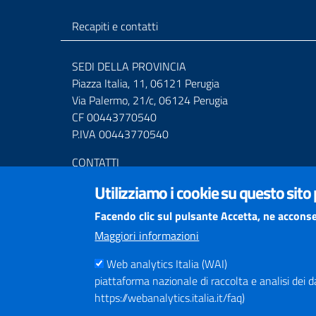
Recapiti e contatti
SEDI DELLA PROVINCIA
Piazza Italia, 11, 06121 Perugia
Via Palermo, 21/c, 06124 Perugia
CF 00443770540
P.IVA 00443770540
CONTATTI
Centralino Tel. (+39) 075.36811
Utilizziamo i cookie su questo sito
Numero Verde 800.01.3474
Mail URP
urprov@provincia.perugia.it
Facendo clic sul pulsante Accetta, ne acconse
Posta elettronica certificata (PEC)
Maggiori informazioni
provincia.perugia@postacert.umbria.it
Altri indirizzi PEC della Provincia di Perugia
Web analytics Italia (WAI)
piattaforma nazionale di raccolta e analisi dei dati
Centrale Operativa Polizia provinciale 075.32111
https://webanalytics.italia.it/faq)