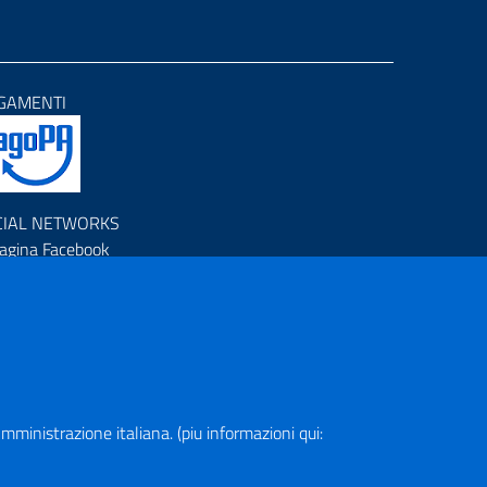
GAMENTI
CIAL NETWORKS
agina Facebook
rofilo Instagram
anale YouTube
R (Piano Nazionale di Ripresa e Resilienza)
a Amministrazione italiana. (piu informazioni qui:
pa del Sito