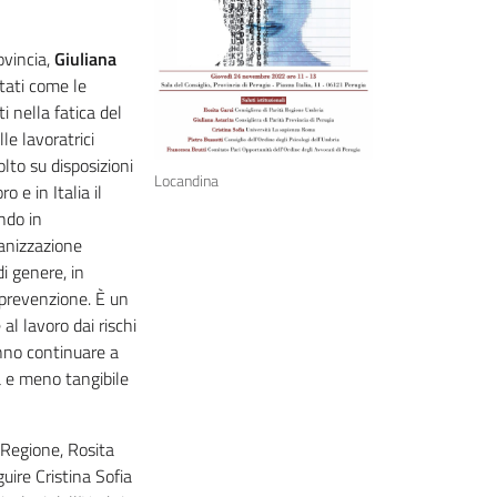
ovincia,
Giuliana
utati come le
i nella fatica del
le lavoratrici
lto su disposizioni
Locandina
 e in Italia il
ndo in
ganizzazione
i genere, in
i prevenzione. È un
al lavoro dai rischi
anno continuare a
la e meno tangibile
a Regione, Rosita
guire Cristina Sofia