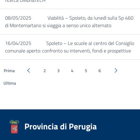
ricerca UMbriaTECH
08/05/2025
Viabilità – Spoleto, da lunedì sulla Sp 460
di Montemartano si viaggia a senso unico alternato
16/04/2025
Spoleto – Le scuole al centro del Consiglio
comunale aperto: confronto su interventi, fondi e prospettive
Prima
2
3
4
5
6
Pagina precedente
Pagina succe
Ultima
Provincia di Perugia