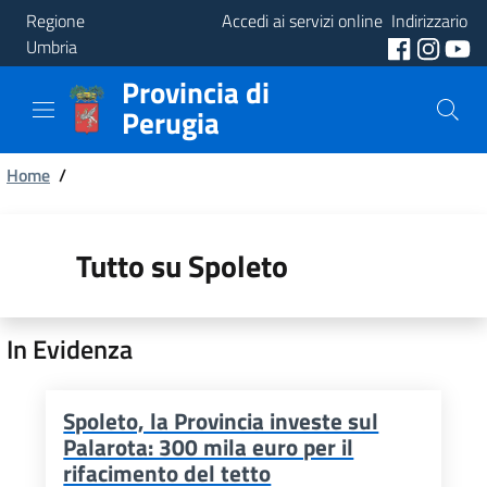
Regione
Accedi ai servizi online
Indirizzario
Umbria
Provincia di
Provincia
Perugia
Aree
Briciole
Tematiche
Home
/
di
Servizi
pane
Tutto su Spoleto
In Evidenza
Spoleto, la Provincia investe sul
Palarota: 300 mila euro per il
rifacimento del tetto