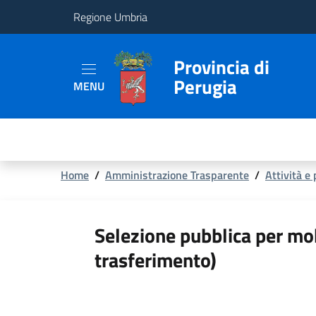
Regione Umbria
Provincia
Provincia di
Perugia
MENU
Aree
Tematiche
Servizi
Briciole
Home
/
Amministrazione Trasparente
/
Attività e
di
pane
Selezione pubblica per mo
trasferimento)