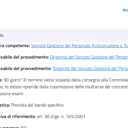
Alt
da
ura competente:
Servizio Gestione del Personale Anticorruzione e T
sabile del procedimento:
Dirigente del Servizio Gestione del Perso
sabile del provvedimento:
Dirigente del Servizio Gestione del Per
e:
90 giorni* (il termine viene sospeso dalla consegna alla Commissi
o; lo stesso riprende dalla trasmissione delle risultanze del concorso
sione esami
stica:
Prevista dal bando specifico
iva di riferimento:
art. 30 d.lgs. n. 165/2001
io assenso:
NO