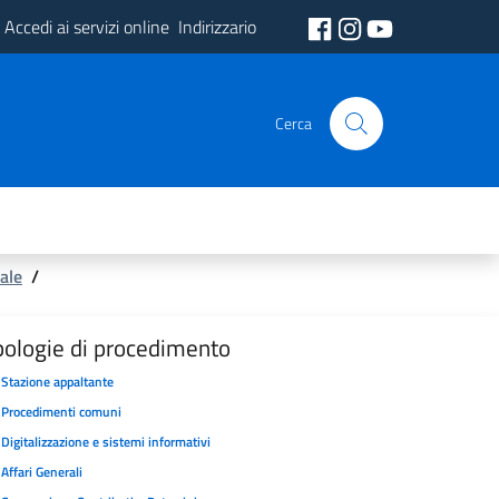
Accedi ai servizi online
Indirizzario
Cerca
ale
/
pologie di procedimento
Stazione appaltante
Procedimenti comuni
Digitalizzazione e sistemi informativi
Affari Generali