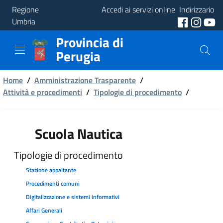
Regione
Accedi ai servizi online
Indirizzario
Umbria
Provincia di
Provincia
Perugia
Aree
Briciole
Tematiche
Home
/
Amministrazione Trasparente
/
Attività e procedimenti
/
Tipologie di procedimento
/
di
Servizi
pane
Scuola Nautica
Tipologie di procedimento
Stazione appaltante
Procedimenti comuni
Digitalizzazione e sistemi informativi
Affari Generali