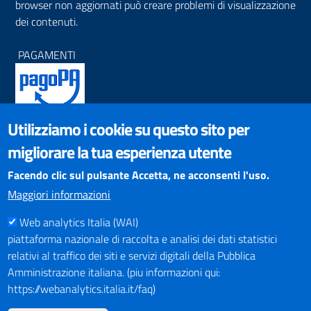
browser non aggiornati può creare problemi di visualizzazione
dei contenuti.
PAGAMENTI
Utilizziamo i cookie su questo sito per
SOCIAL NETWORKS
migliorare la tua esperienza utente
Pagina Facebook
Profilo Instagram
Facendo clic sul pulsante Accetta, ne acconsenti l'uso.
Canale YouTube
Maggiori informazioni
PNRR (Piano Nazionale di Ripresa e Resilienza)
Web analytics Italia (WAI)
piattaforma nazionale di raccolta e analisi dei dati statistici
relativi al traffico dei siti e servizi digitali della Pubblica
Amministrazione italiana. (piu informazioni qui:
https://webanalytics.italia.it/faq)
Mappa del Sito