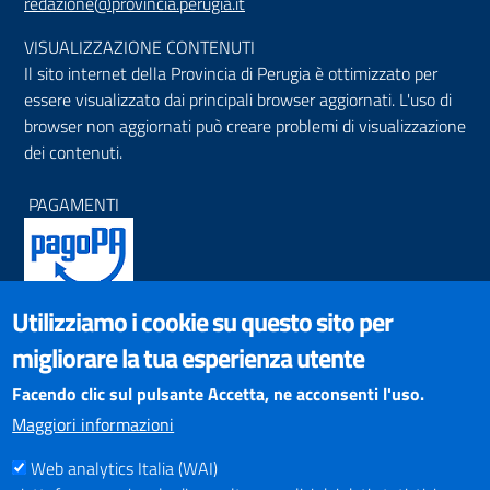
redazione@provincia.perugia.it
VISUALIZZAZIONE CONTENUTI
Il sito internet della Provincia di Perugia è ottimizzato per
essere visualizzato dai principali browser aggiornati. L'uso di
browser non aggiornati può creare problemi di visualizzazione
dei contenuti.
PAGAMENTI
Utilizziamo i cookie su questo sito per
SOCIAL NETWORKS
migliorare la tua esperienza utente
Pagina Facebook
Profilo Instagram
Facendo clic sul pulsante Accetta, ne acconsenti l'uso.
Canale YouTube
Maggiori informazioni
PNRR (Piano Nazionale di Ripresa e Resilienza)
Web analytics Italia (WAI)