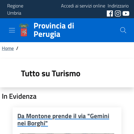
Regione
Accedi ai servizi online
Indirizzario
Umbria
Provincia di
Provincia
Perugia
Aree
Briciole
Tematiche
Home
/
di
Servizi
pane
Tutto su Turismo
In Evidenza
Da Montone prende il via "Gemini
nei Borghi"