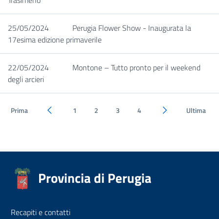
Trasimeno
25/05/2024
Perugia Flower Show - Inaugurata la
17esima edizione primaverile
22/05/2024
Montone – Tutto pronto per il weekend
degli arcieri
Prima
1
2
3
4
Ultima
Pagina precedente
Pagina successiva
Provincia di Perugia
Recapiti e contatti