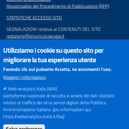
Responsabile del Procedimento di Pubblicazione (RPP)
STATISTICHE ACCESSO SITO
SEGNALAZIONI relative ai CONTENUTI DEL SITO
redazione@provincia.perugia.it
VISUALIZZAZIONE CONTENUTI
Utilizziamo i cookie su questo sito per
Il sito internet della Provincia di Perugia è ottimizzato per
migliorare la tua esperienza utente
essere visualizzato dai principali browser aggiornati. L'uso di
browser non aggiornati può creare problemi di visualizzazione
Facendo clic sul pulsante Accetta, ne acconsenti l'uso.
dei contenuti.
Maggiori informazioni
Web analytics Italia (WAI)
PAGAMENTI
piattaforma nazionale di raccolta e analisi dei dati statistici
relativi al traffico dei siti e servizi digitali della Pubblica
Amministrazione italiana. (piu informazioni qui:
https://webanalytics.italia.it/faq)
SOCIAL NETWORKS
Pagina Facebook