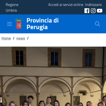
Regione
Accedi ai servizi online
Indirizzario
Umbria
Provincia di
Provincia
Perugia
Aree
Briciole
Tematiche
Home
/
news
/
di
Servizi
pane