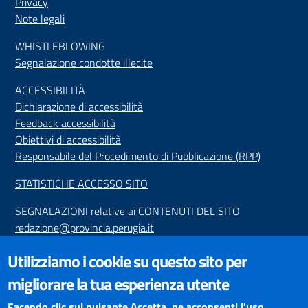
Privacy
Note legali
WHISTLEBLOWING
Segnalazione condotte illecite
ACCESSIBILIT
À
Dichiarazione di accessibilità
Feedback accessibilità
Obiettivi di accessibilità
Responsabile del Procedimento di Pubblicazione (RPP)
STATISTICHE ACCESSO SITO
SEGNALAZIONI relative ai CONTENUTI DEL SITO
redazione@provincia.perugia.it
VISUALIZZAZIONE CONTENUTI
Utilizziamo i cookie su questo sito per
Il sito internet della Provincia di Perugia è ottimizzato per
migliorare la tua esperienza utente
essere visualizzato dai principali browser aggiornati. L'uso di
browser non aggiornati può creare problemi di visualizzazione
Facendo clic sul pulsante Accetta, ne acconsenti l'uso.