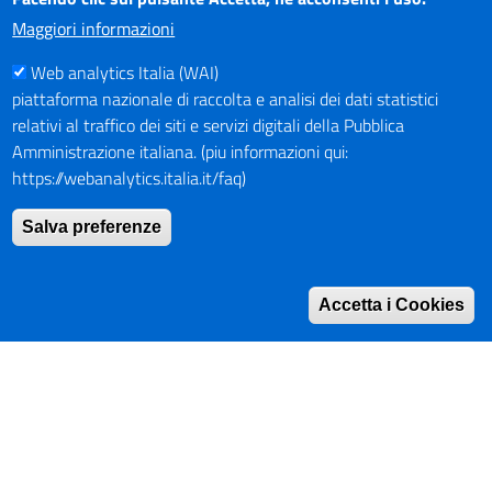
dei contenuti.
Maggiori informazioni
Web analytics Italia (WAI)
PAGAMENTI
piattaforma nazionale di raccolta e analisi dei dati statistici
relativi al traffico dei siti e servizi digitali della Pubblica
Amministrazione italiana. (piu informazioni qui:
https://webanalytics.italia.it/faq)
SOCIAL NETWORKS
Pagina Facebook
Salva preferenze
Profilo Instagram
Canale YouTube
Accetta i Cookies
PNRR (Piano Nazionale di Ripresa e Resilienza)
Mappa del Sito