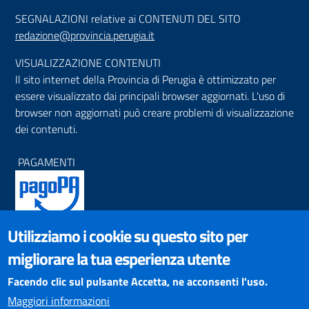
SEGNALAZIONI relative ai CONTENUTI DEL SITO
redazione@provincia.perugia.it
VISUALIZZAZIONE CONTENUTI
Il sito internet della Provincia di Perugia è ottimizzato per
essere visualizzato dai principali browser aggiornati. L'uso di
browser non aggiornati può creare problemi di visualizzazione
dei contenuti.
PAGAMENTI
Utilizziamo i cookie su questo sito per
SOCIAL NETWORKS
migliorare la tua esperienza utente
Pagina Facebook
Profilo Instagram
Facendo clic sul pulsante Accetta, ne acconsenti l'uso.
Canale YouTube
Maggiori informazioni