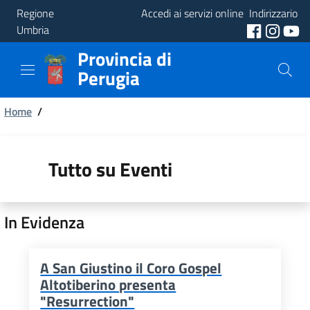
Regione
Accedi ai servizi online
Indirizzario
Umbria
Provincia di
Provincia
Perugia
Aree
Briciole
Tematiche
Home
/
di
Servizi
pane
Tutto su Eventi
In Evidenza
A San Giustino il Coro Gospel
Altotiberino presenta
"Resurrection"