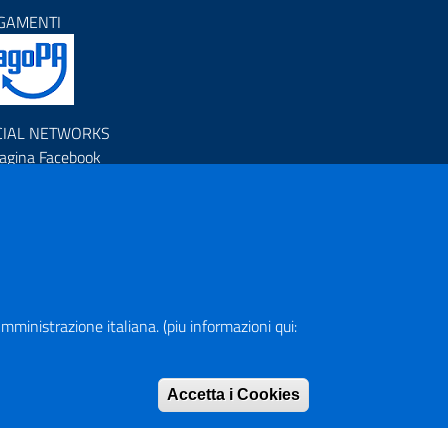
GAMENTI
CIAL NETWORKS
agina Facebook
rofilo Instagram
anale YouTube
R (Piano Nazionale di Ripresa e Resilienza)
a Amministrazione italiana. (piu informazioni qui:
pa del Sito
Accetta i Cookies
Rimuovi consen
rizzario