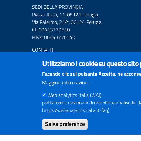
SEDI DELLA PROVINCIA
Piazza Italia, 11, 06121 Perugia
Via Palermo, 21/c, 06124 Perugia
CF 00443770540
P.IVA 00443770540
CONTATTI
Centralino Tel. (+39) 075.36811
Utilizziamo i cookie su questo sito
Numero Verde 800.01.3474
Mail URP
urprov@provincia.perugia.it
Facendo clic sul pulsante Accetta, ne acconse
Posta elettronica certificata (PEC)
Maggiori informazioni
provincia.perugia@postacert.umbria.it
Altri indirizzi PEC della Provincia di Perugia
Web analytics Italia (WAI)
piattaforma nazionale di raccolta e analisi dei dati
Centrale Operativa Polizia provinciale 075.32111
https://webanalytics.italia.it/faq)
Emergenza Stradale 335.6425246
Salva preferenze
Numeri Emergenza dei Comprensori
Infoviabilità