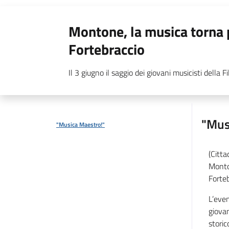
Montone, la musica torna 
Fortebraccio
Il 3 giugno il saggio dei giovani musicisti della 
"Mus
"Musica Maestro!"
(Citta
Monton
Forteb
L’even
giovan
storic