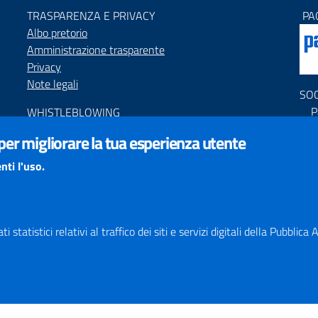
TRASPARENZA E PRIVACY
PA
Albo pretorio
Amministrazione trasparente
Privacy
Note legali
SO
P
WHISTLEBLOWING
P
Segnalazione condotte illecite
 per migliorare la tua esperienza utente
C
ACCESSIBILIT
À
nti l'uso.
PNR
Dichiarazione di accessibilità
Feedback accessibilità
Obiettivi di accessibilità
Responsabile del Procedimento di Pubblicazione (RPP)
 statistici relativi al traffico dei siti e servizi digitali della Pubblic
STATISTICHE ACCESSO SITO
Map
SEGNALAZIONI relative ai CONTENUTI DEL SITO
Indi
redazione@provincia.perugia.it