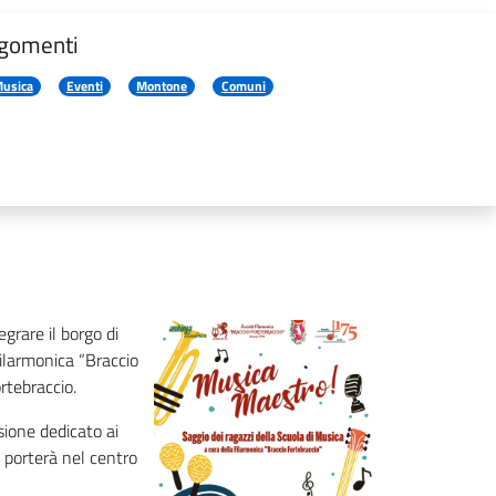
gomenti
usica
Eventi
Montone
Comuni
grare il borgo di
Filarmonica “Braccio
rtebraccio.
sione dedicato ai
e porterà nel centro