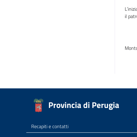
L’iniz
il pa
Mont
Provincia di Perugia
Recapiti e contatti