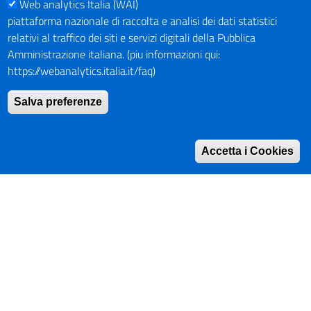
Web analytics Italia (WAI)
PAGAMENTI
piattaforma nazionale di raccolta e analisi dei dati statistici
relativi al traffico dei siti e servizi digitali della Pubblica
Amministrazione italiana. (piu informazioni qui:
https://webanalytics.italia.it/faq)
SOCIAL NETWORKS
Pagina Facebook
Salva preferenze
Profilo Instagram
Canale YouTube
Accetta i Cookies
PNRR (Piano Nazionale di Ripresa e Resilienza)
Mappa del Sito
Indirizzario
Intranet