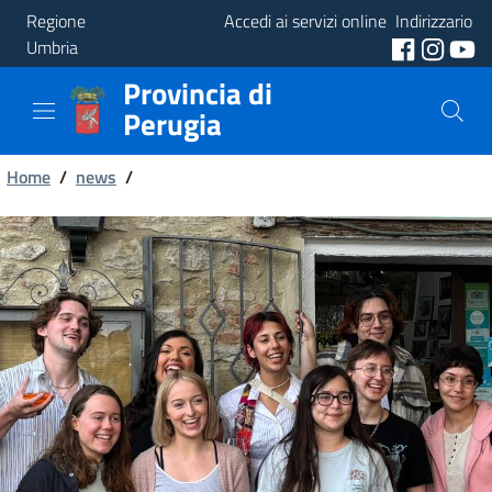
Regione
Accedi ai servizi online
Indirizzario
Umbria
Provincia di
Provincia
Perugia
Aree
Briciole
Tematiche
Home
/
news
/
di
Servizi
pane