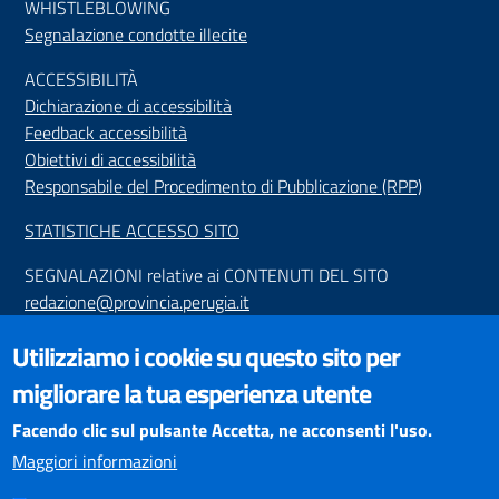
WHISTLEBLOWING
Segnalazione condotte illecite
ACCESSIBILIT
À
Dichiarazione di accessibilità
Feedback accessibilità
Obiettivi di accessibilità
Responsabile del Procedimento di Pubblicazione (RPP)
STATISTICHE ACCESSO SITO
SEGNALAZIONI relative ai CONTENUTI DEL SITO
redazione@provincia.perugia.it
VISUALIZZAZIONE CONTENUTI
Utilizziamo i cookie su questo sito per
Il sito internet della Provincia di Perugia è ottimizzato per
migliorare la tua esperienza utente
essere visualizzato dai principali browser aggiornati. L'uso di
browser non aggiornati può creare problemi di visualizzazione
Facendo clic sul pulsante Accetta, ne acconsenti l'uso.
dei contenuti.
Maggiori informazioni