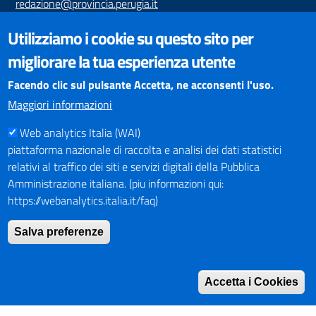
redazione@provincia.perugia.it
VISUALIZZAZIONE CONTENUTI
Utilizziamo i cookie su questo sito per
Il sito internet della Provincia di Perugia è ottimizzato per
migliorare la tua esperienza utente
essere visualizzato dai principali browser aggiornati. L'uso di
browser non aggiornati può creare problemi di visualizzazione
Facendo clic sul pulsante Accetta, ne acconsenti l'uso.
dei contenuti.
Maggiori informazioni
Web analytics Italia (WAI)
PAGAMENTI
piattaforma nazionale di raccolta e analisi dei dati statistici
relativi al traffico dei siti e servizi digitali della Pubblica
Amministrazione italiana. (piu informazioni qui:
https://webanalytics.italia.it/faq)
SOCIAL NETWORKS
Pagina Facebook
Salva preferenze
Profilo Instagram
Canale YouTube
Accetta i Cookies
PNRR (Piano Nazionale di Ripresa e Resilienza)