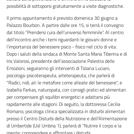
possibilità di sottoporsi gratuitamente a visite diagnostiche.
Il primo appuntamento è previsto domenica 30 giugno a
Palazzo Bourbon. A partire dalle ore 15, si terrà il convegno
dal titolo “Prendersi cura dell’universo femminile”. Al centro
dell’incontro anche i temi riguardanti le giovani donne e
l’importanza del benessere psico - fisico nel ciclo di vita.
Dopo i saluti della sindaca di Monte Santa Maria Tiberina e di
Iris Valorosi, presidente dell’associazione Palestra delle
Emozioni, seguiranno gli interventi di Tiziana Luciani,
psicologa-psicoterapeuta, arteterapeuta, che parlerà di
"Radici, nidi, ali: le metafore come alleate del benessere", e
Izabella Farkas, naturopata, con consigli pratici ed alimentari
per compensare gli squilibri energetici e adattarsi più
rapidamente alle stagioni. Di seguito, la dottoressa Cecilia
Romano, psicologa clinica specializzata in disturbi alimentari
presso il Centro Disturbi della Nutrizione e dell’Alimentazione
di Umbertide (Usl Umbria 1), parlerà di "Nutrire il corpo e la
mente: comprendere e affrontare i disturbi