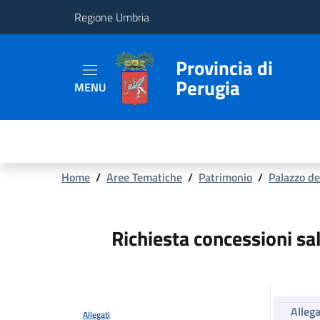
Regione Umbria
Provincia
Provincia di
Perugia
MENU
Aree
Tematiche
Servizi
Briciole
Home
/
Aree Tematiche
/
Patrimonio
/
Palazzo de
di
pane
Richiesta concessioni sal
Allega
Allegati