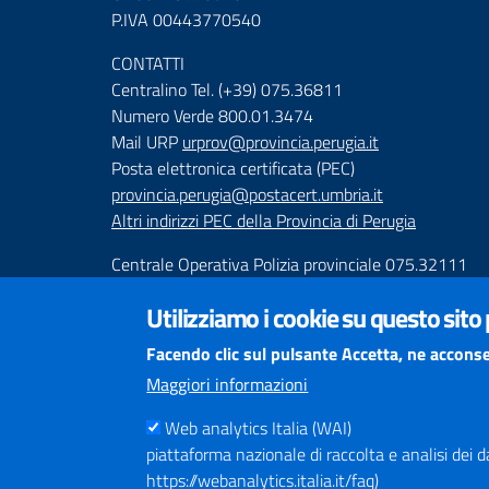
P.IVA 00443770540
CONTATTI
Centralino Tel. (+39) 075.36811
Numero Verde 800.01.3474
Mail URP
urprov@provincia.perugia.it
Posta elettronica certificata (PEC)
provincia.perugia@postacert.umbria.it
Altri indirizzi PEC della Provincia di Perugia
Centrale Operativa Polizia provinciale 075.32111
Emergenza Stradale 335.6425246
Utilizziamo i cookie su questo sito
Numeri Emergenza dei Comprensori
Facendo clic sul pulsante Accetta, ne acconse
Infoviabilità
Maggiori informazioni
Web analytics Italia (WAI)
piattaforma nazionale di raccolta e analisi dei dati
https://webanalytics.italia.it/faq)