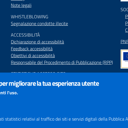
Note legali
SO
P
WHISTLEBLOWING
P
Segnalazione condotte illecite
C
ACCESSIBILIT
À
PNR
Dichiarazione di accessibilità
Feedback accessibilità
Obiettivi di accessibilità
Responsabile del Procedimento di Pubblicazione (RPP)
STATISTICHE ACCESSO SITO
Map
 per migliorare la tua esperienza utente
SEGNALAZIONI relative ai CONTENUTI DEL SITO
Indi
redazione@provincia.perugia.it
nti l'uso.
Int
VISUALIZZAZIONE CONTENUTI
Il sito internet della Provincia di Perugia è ottimizzato
per essere visualizzato dai principali browser aggiornati.
 statistici relativi al traffico dei siti e servizi digitali della Pubblic
L'uso di browser non aggiornati può creare problemi di