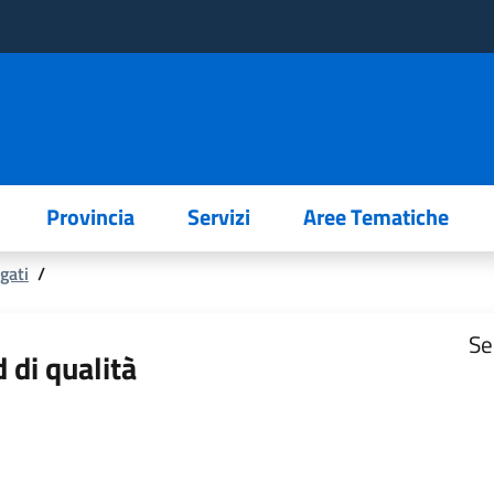
Provincia
Servizi
Aree Tematiche
gati
/
Se
d di qualità