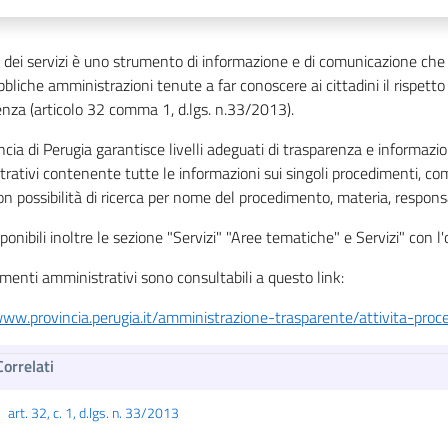
 dei servizi è uno strumento di informazione e di comunicazione che c
bbliche amministrazioni tenute a far conoscere ai cittadini il rispetto 
za (articolo 32 comma 1, d.lgs. n.33/2013).
ncia di Perugia garantisce livelli adeguati di trasparenza e informaz
rativi contenente tutte le informazioni sui singoli procedimenti, com
n possibilità di ricerca per nome del procedimento, materia, responsab
ponibili inoltre le sezione "Servizi" "Aree tematiche" e Servizi" con l'
imenti amministrativi sono consultabili a questo link:
www.provincia.perugia.it/amministrazione-trasparente/attivita-pro
Correlati
art. 32, c. 1, d.lgs. n. 33/2013