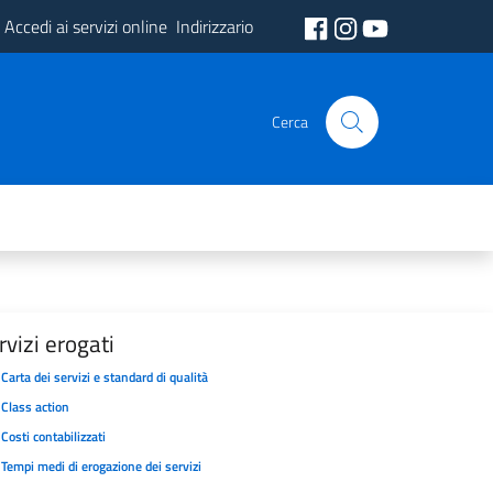
Accedi ai servizi online
Indirizzario
Cerca
rvizi erogati
Carta dei servizi e standard di qualità
Class action
Costi contabilizzati
Tempi medi di erogazione dei servizi