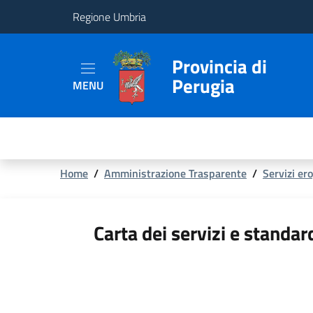
Regione Umbria
Provincia
Provincia di
Perugia
MENU
Aree
Tematiche
Servizi
Briciole
Home
/
Amministrazione Trasparente
/
Servizi ero
di
pane
Carta dei servizi e standar