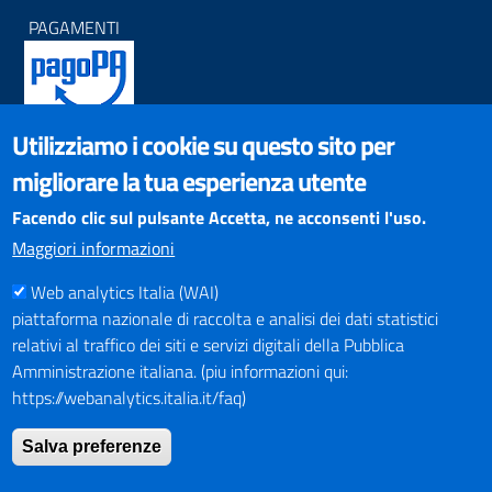
PAGAMENTI
Utilizziamo i cookie su questo sito per
SOCIAL NETWORKS
migliorare la tua esperienza utente
Pagina Facebook
Profilo Instagram
Facendo clic sul pulsante Accetta, ne acconsenti l'uso.
Canale YouTube
Maggiori informazioni
PNRR (Piano Nazionale di Ripresa e Resilienza)
Web analytics Italia (WAI)
piattaforma nazionale di raccolta e analisi dei dati statistici
relativi al traffico dei siti e servizi digitali della Pubblica
Amministrazione italiana. (piu informazioni qui:
https://webanalytics.italia.it/faq)
Mappa del Sito
Salva preferenze
Indirizzario