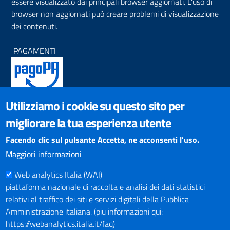
essere visualizzato dai principali browser aggiornati. L'uso di
browser non aggiornati può creare problemi di visualizzazione
dei contenuti.
PAGAMENTI
Utilizziamo i cookie su questo sito per
SOCIAL NETWORKS
migliorare la tua esperienza utente
Pagina Facebook
Profilo Instagram
Facendo clic sul pulsante Accetta, ne acconsenti l'uso.
Canale YouTube
Maggiori informazioni
PNRR (Piano Nazionale di Ripresa e Resilienza)
Web analytics Italia (WAI)
piattaforma nazionale di raccolta e analisi dei dati statistici
relativi al traffico dei siti e servizi digitali della Pubblica
Amministrazione italiana. (piu informazioni qui:
https://webanalytics.italia.it/faq)
Mappa del Sito