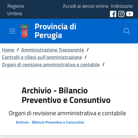
Regione
Accedi ai servizi online
Indirizzario
Umbria
Provincia di
Provincia
Perugia
Aree
Briciole
Tematiche
Home
/
Amministrazione Trasparente
/
Controlli e rilievi sull'amministrazione
/
di
Organi di revisione amministrativa e contabile
Servizi
/
pane
Archivio - Bilancio
Preventivo e Consuntivo
Organi di revisione amministrativa e contabile
Archivio - Bilancio Preventivo e Consuntivo