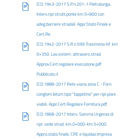
D.D.1943-2017 S.P.n.201-1 Pietralunga.
Interv.ripr.strutt.ponte km.5+800 con
adeg.barriere stradali. Appr.Stato Finale e
Cert.Re
D.D.1942-2017 S.R.n.599 Trasimeno Inf. km
0+350. Lav.sistem. attravers.strad.
Approv.Cert.regolare esecuzione.pdf
Pubblicato il
D.D.1888-2017 Rete viaria zona C - Forn.
conglom.bitum.tipo “tappetino” per ripr.piani
viabili. Appr.Cert.Regolare Fornitura.pdf
D.D.1868-2017 Interv. Somma Urgenza di
ripr. sede strad. km.0+000-km.5+000.
Appro.stato finale, CRE e liquidaz.Impresa