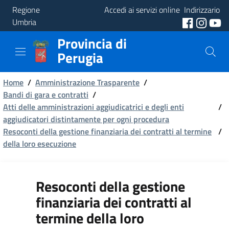
Regione
Accedi ai servizi online
Indirizzario
Umbria
Provincia di
Provincia
Perugia
Aree
Briciole
Tematiche
Home
/
Amministrazione Trasparente
/
Bandi di gara e contratti
/
di
Atti delle amministrazioni aggiudicatrici e degli enti
Servizi
/
pane
aggiudicatori distintamente per ogni procedura
Resoconti della gestione finanziaria dei contratti al termine
/
della loro esecuzione
Resoconti della gestione
finanziaria dei contratti al
termine della loro