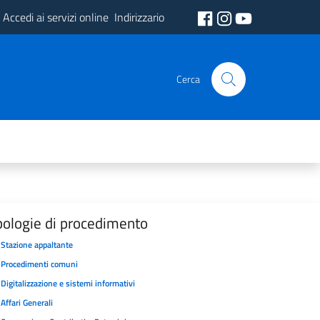
Accedi ai servizi online
Indirizzario
Cerca
pologie di procedimento
Stazione appaltante
Procedimenti comuni
Digitalizzazione e sistemi informativi
Affari Generali