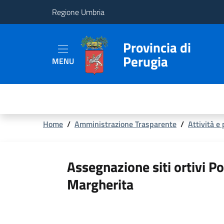
Regione Umbria
Provincia
Provincia di
Perugia
MENU
Aree
Tematiche
Servizi
Briciole
Home
/
Amministrazione Trasparente
/
Attività e
di
pane
Assegnazione siti ortivi Po
Margherita