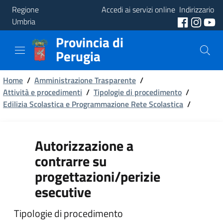
Regione
Accedi ai servizi online
Indirizzario
Umbria
Provincia di
Provincia
Perugia
Aree
Briciole
Tematiche
Home
/
Amministrazione Trasparente
/
Attività e procedimenti
/
Tipologie di procedimento
/
di
Edilizia Scolastica e Programmazione Rete Scolastica
Servizi
/
pane
Autorizzazione a
contrarre su
progettazioni/perizie
esecutive
Tipologie di procedimento