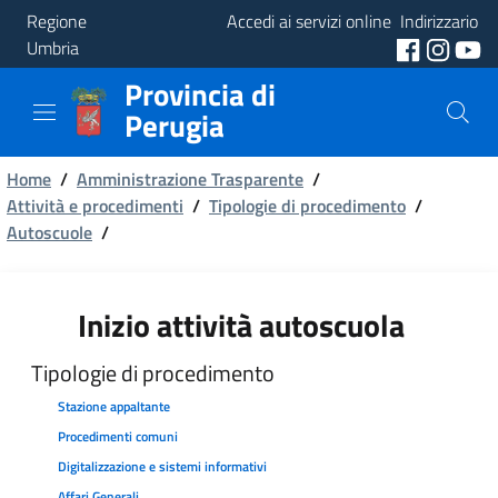
Regione
Accedi ai servizi online
Indirizzario
Umbria
Provincia di
Provincia
Perugia
Aree
Briciole
Tematiche
Home
/
Amministrazione Trasparente
/
Attività e procedimenti
/
Tipologie di procedimento
/
di
Autoscuole
Servizi
/
pane
Inizio attività autoscuola
Tipologie di procedimento
Stazione appaltante
Procedimenti comuni
Digitalizzazione e sistemi informativi
Affari Generali