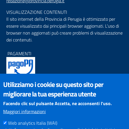
redazione@provincia.perugia.it
VISUALIZZAZIONE CONTENUTI
Il sito internet della Provincia di Perugia è ottimizzato per
essere visualizzato dai principali browser aggiornati. L'uso di
browser non aggiornati può creare problemi di visualizzazione
dei contenuti.
PAGAMENTI
Utilizziamo i cookie su questo sito per
SOCIAL NETWORKS
migliorare la tua esperienza utente
Pagina Facebook
Profilo Instagram
Facendo clic sul pulsante Accetta, ne acconsenti l'uso.
Canale YouTube
Maggiori informazioni
PNRR (Piano Nazionale di Ripresa e Resilienza)
Web analytics Italia (WAI)