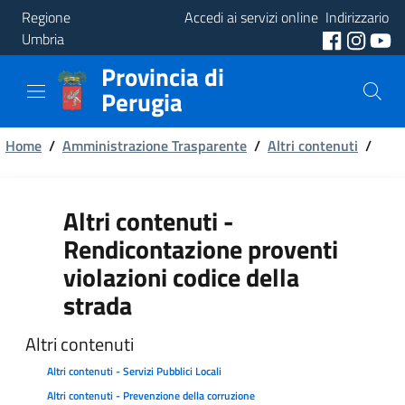
Regione
Accedi ai servizi online
Indirizzario
Umbria
Provincia di
Provincia
Perugia
Aree
Briciole
Tematiche
Home
/
Amministrazione Trasparente
/
Altri contenuti
/
di
Servizi
pane
Altri contenuti -
Rendicontazione proventi
violazioni codice della
strada
Altri contenuti
Altri contenuti - Servizi Pubblici Locali
Altri contenuti - Prevenzione della corruzione