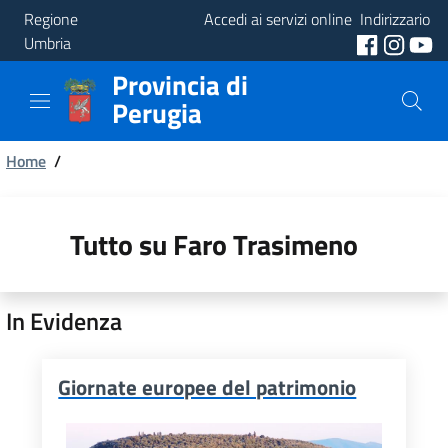
Regione
Accedi ai servizi online
Indirizzario
Umbria
Provincia di
Provincia
Perugia
Aree
Briciole
Tematiche
Home
/
di
Servizi
pane
Tutto su Faro Trasimeno
In Evidenza
Giornate europee del patrimonio