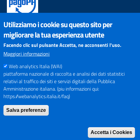
Utilizziamo i cookie su questo sito per
SOCIAL NETWORKS
migliorare la tua esperienza utente
Pagina Facebook
Profilo Instagram
Facendo clic sul pulsante Accetta, ne acconsenti l'uso.
Canale YouTube
Maggiori informazioni
PNRR (Piano Nazionale di Ripresa e Resilienza)
Web analytics Italia (WAI)
piattaforma nazionale di raccolta e analisi dei dati statistici
relativi al traffico dei siti e servizi digitali della Pubblica
Amministrazione italiana. (piu informazioni qui:
https://webanalytics.italia.it/faq)
Mappa del Sito
Salva preferenze
Indirizzario
Intranet
Accetta i Cookies