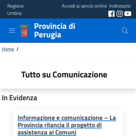
Regione
Accedi ai servizi online
Indirizzario
Umbria
Provincia di
Provincia
Perugia
Aree
Briciole
Tematiche
Home
/
di
Servizi
pane
Tutto su Comunicazione
In Evidenza
Informazione e comunicazione – La
Provincia rilancia il progetto di
assistenza ai Comuni