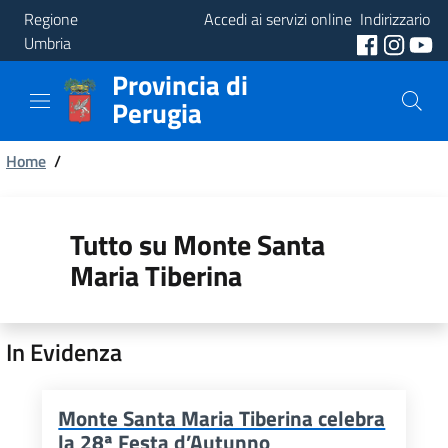
Regione
Accedi ai servizi online
Indirizzario
Umbria
Provincia di
Provincia
Perugia
Aree
Briciole
Tematiche
Home
/
di
Servizi
pane
Tutto su Monte Santa
Maria Tiberina
In Evidenza
Monte Santa Maria Tiberina celebra
la 28ª Festa d’Autunno