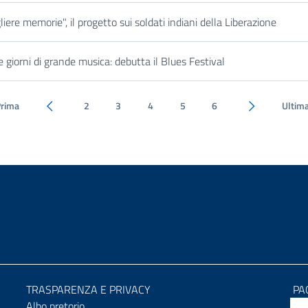
re memorie", il progetto sui soldati indiani della Liberazione
giorni di grande musica: debutta il Blues Festival
Prima
2
3
4
5
6
Ultim
Pagina precedente
Pagina succes
TRASPARENZA E PRIVACY
PA
Albo pretorio