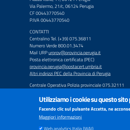
Via Palermo, 21/c, 06124 Perugia
CF 00443770540
P.IVA 00443770540
CONTATTI
Centralino Tel. (+39) 075.36811
Numero Verde 800.01.3474
Mail URP
urprov@provincia.perugia.it
Posta elettronica certificata (PEC)
provincia.perugia@postacert.umbria.it
Altri indirizzi PEC della Provincia di Perugia
Centrale Operativa Polizia provinciale 075.32111
Emergenza Stradale 335.6425246
Utilizziamo i cookie su questo sito
Numeri Emergenza dei Comprensori
Facendo clic sul pulsante Accetta, ne acconse
Infoviabilità
Maggiori informazioni
Web analytics Italia (WAI)