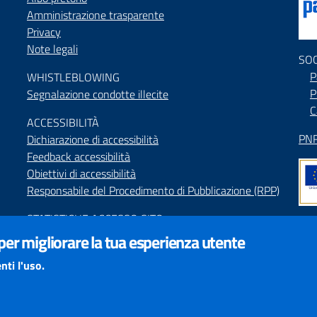
Amministrazione trasparente
Privacy
Note legali
SO
P
WHISTLEBLOWING
P
Segnalazione condotte illecite
C
ACCESSIBILIT
À
PNR
Dichiarazione di accessibilità
Feedback accessibilità
Obiettivi di accessibilità
Responsabile del Procedimento di Pubblicazione (RPP)
STATISTICHE ACCESSO SITO
Map
 per migliorare la tua esperienza utente
SEGNALAZIONI relative ai CONTENUTI DEL SITO
Indi
redazione@provincia.perugia.it
nti l'uso.
Int
VISUALIZZAZIONE CONTENUTI
Il sito internet della Provincia di Perugia è ottimizzato