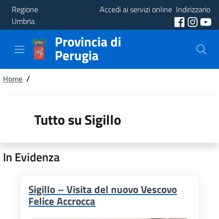
Regione
Accedi ai servizi online
Indirizzario
Umbria
Provincia di
Provincia
Perugia
Aree
Briciole
Tematiche
Home
/
di
Servizi
pane
Tutto su Sigillo
In Evidenza
Sigillo – Visita del nuovo Vescovo
Felice Accrocca