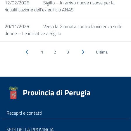
12/02/2026
Sigillo – In arrivo nuove risorse per la
riqualificazione dell’ex edificio ANAS
20/11/2025
Verso la Giornata contro la violenza sulle
donne – Le iniziative a Sigillo
1
2
3
Ultima
Pagina precedente
Pagina successiva
Provincia di Perugia
Recapiti e contatti
SEDI DELLA PROVINCIA