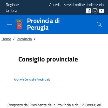
Regione
Accedi ai servizi online
Indirizzario
Umbria
Provincia di
Provincia
Perugia
Aree
Briciole
Tematiche
Home
/
Provincia
/
di
Servizi
pane
Consiglio provinciale
Archivio Consiglio Provinciale
Composto dal Presidente della Provincia e da 12 Consiglieri