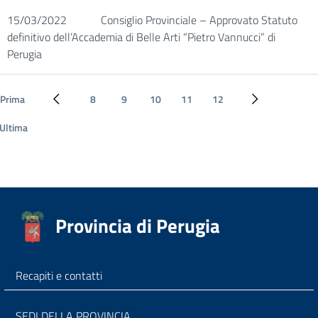
15/03/2022
Consiglio Provinciale – Approvato Statuto
definitivo dell’Accademia di Belle Arti “Pietro Vannucci” di
Perugia
Prima
8
9
10
11
12
Pagina precedente
Pagina success
Ultima
Provincia di Perugia
Recapiti e contatti
SEDI DELLA PROVINCIA