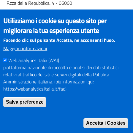
P.zza della Repubblica, 4 - 06060
Sindaco: Riccardo Bardelli
Utilizziamo i cookie su questo sito per
https://www.comune.paciano.pg.it/
migliorare la tua esperienza utente
Facendo clic sul pulsante Accetta, ne acconsenti l'uso.
Panicale
Maggiori informazioni
Web analytics Italia (WAI)
piattaforma nazionale di raccolta e analisi dei dati statistici
relativi al traffico dei siti e servizi digitali della Pubblica
Amministrazione italiana. (piu informazioni qui:
https://webanalytics.italia.it/faq)
Salva preferenze
Panicale
Via Vannucci, 1 - 06064
Accetta i Cookies
Sindaco: Giulio Cherubini