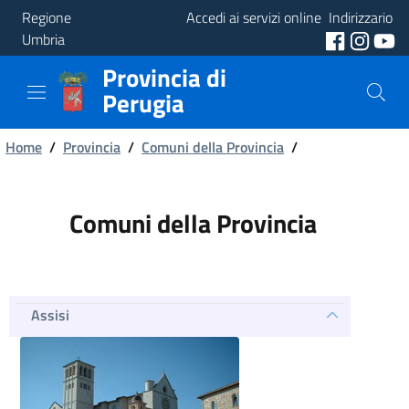
Regione
Accedi ai servizi online
Indirizzario
Umbria
Provincia di
Provincia
Perugia
Aree
Briciole
Tematiche
Home
/
Provincia
/
Comuni della Provincia
/
di
Servizi
pane
Comuni della Provincia
Assisi