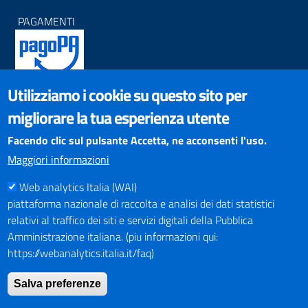
PAGAMENTI
Utilizziamo i cookie su questo sito per
SOCIAL NETWORKS
migliorare la tua esperienza utente
Pagina Facebook
Profilo Instagram
Facendo clic sul pulsante Accetta, ne acconsenti l'uso.
Canale YouTube
Maggiori informazioni
PNRR (Piano Nazionale di Ripresa e Resilienza)
Web analytics Italia (WAI)
piattaforma nazionale di raccolta e analisi dei dati statistici
relativi al traffico dei siti e servizi digitali della Pubblica
Amministrazione italiana. (piu informazioni qui:
https://webanalytics.italia.it/faq)
Mappa del Sito
Salva preferenze
Indirizzario