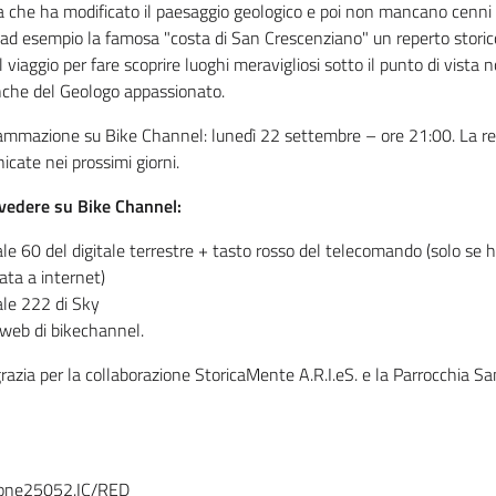
 che ha modificato il paesaggio geologico e poi non mancano cenni su
ad esempio la famosa "costa di San Crescenziano" un reperto storic
 viaggio per fare scoprire luoghi meravigliosi sotto il punto di vista n
che del Geologo appassionato.
ammazione su Bike Channel: lunedì 22 settembre – ore 21:00. La re
cate nei prossimi giorni.
vedere su Bike Channel:
le 60 del digitale terrestre + tasto rosso del telecomando (solo se 
ata a internet)
ale 222 di Sky
 web di bikechannel.
grazia per la collaborazione StoricaMente A.R.I.eS. e la Parrocchia 
one25052.IC/RED