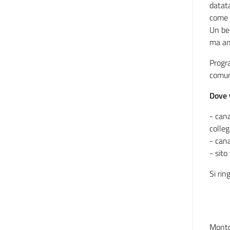
datata
come 
Un bel
ma an
Progr
comuni
Dove 
- cana
colleg
- can
- sito
Si rin
Mont