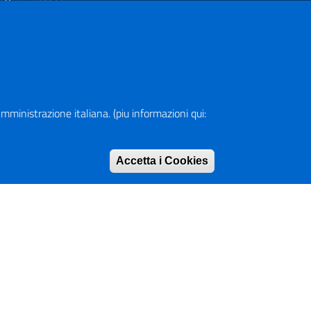
rofilo Instagram
anale YouTube
R (Piano Nazionale di Ripresa e Resilienza)
a Amministrazione italiana. (piu informazioni qui:
pa del Sito
Accetta i Cookies
Rimuovi consen
rizzario
ranet