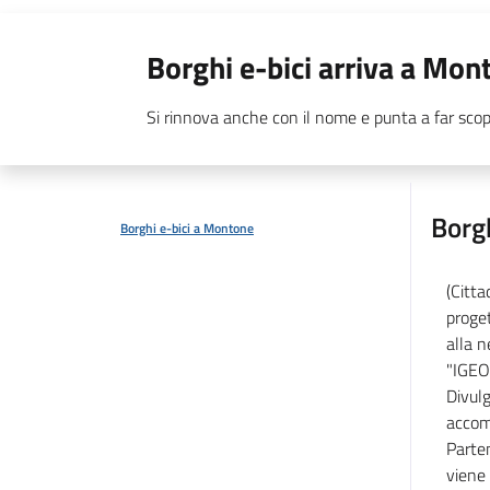
Borghi e-bici arriva a Mon
Si rinnova anche con il nome e punta a far sco
Borg
Borghi e-bici a Montone
(Citta
proget
alla n
"IGEOT
Divulg
accomp
Parten
viene 