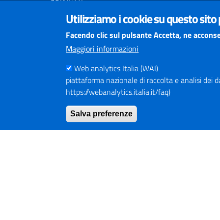
Centralino Tel. (+39) 075.36811
Utilizziamo i cookie su questo sito
Numero Verde 800.01.3474
Mail URP
urprov@provincia.perugia.it
Facendo clic sul pulsante Accetta, ne acconse
Posta elettronica certificata (PEC)
Maggiori informazioni
provincia.perugia@postacert.umbria.it
Altri indirizzi PEC della Provincia di Perugia
Web analytics Italia (WAI)
piattaforma nazionale di raccolta e analisi dei dati
Centrale Operativa Polizia provinciale 075.32111
https://webanalytics.italia.it/faq)
Emergenza Stradale 335.6425246
Salva preferenze
Numeri Emergenza dei Comprensori
Infoviabilità