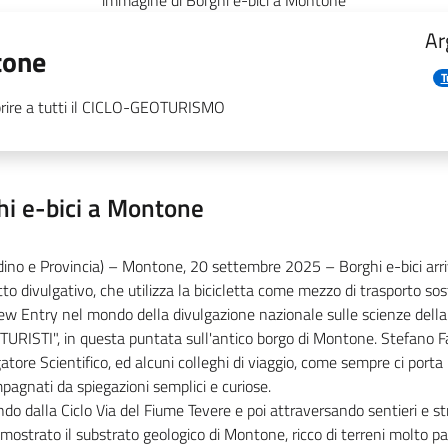
immagine di Borghi e-bici a Montone
Ar
tone
T
prire a tutti il CICLO-GEOTURISMO
hi e-bici a Montone
dino e Provincia) –
Montone
,
20
settembre 2025 –
Borghi e-bici ar
to divulgativo, che utilizza la bicicletta come mezzo di trasporto sost
ew Entry nel mondo della divulgazione nazionale sulle scienze della
URISTI", in questa puntata sull'antico borgo di Montone. Stefano Fa
atore Scientifico, ed alcuni colleghi di viaggio, come sempre ci porta 
agnati da spiegazioni semplici e curiose.
do dalla Ciclo Via del Fiume Tevere e poi attraversando sentieri e st
mostrato il substrato geologico di Montone, ricco di terreni molto pa