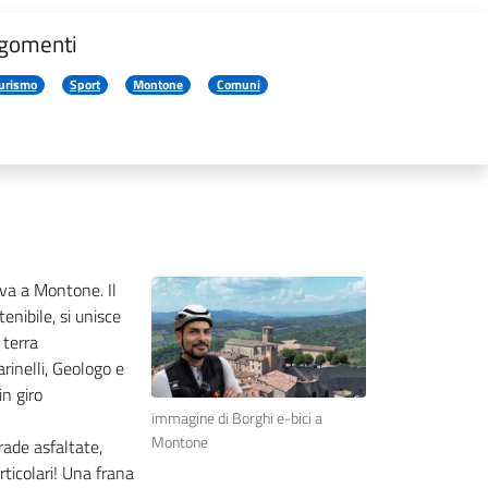
gomenti
urismo
Sport
Montone
Comuni
riva a Montone.
Il
enibile, si unisce
 terra
rinelli, Geologo e
in giro
immagine di Borghi e-bici a
Montone
rade asfaltate,
rticolari! Una frana