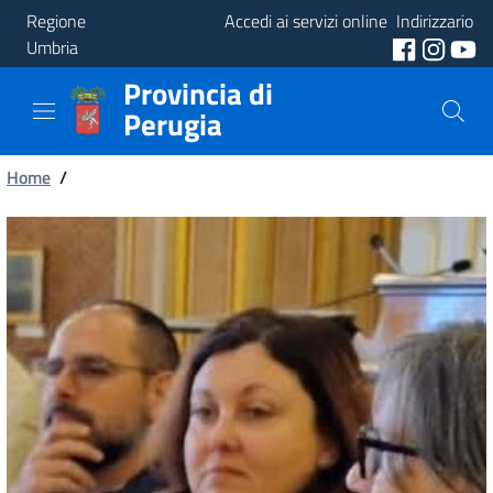
Regione
Accedi ai servizi online
Indirizzario
Umbria
Provincia di
Provincia
Perugia
Aree
Briciole
Tematiche
Home
/
di
Servizi
pane