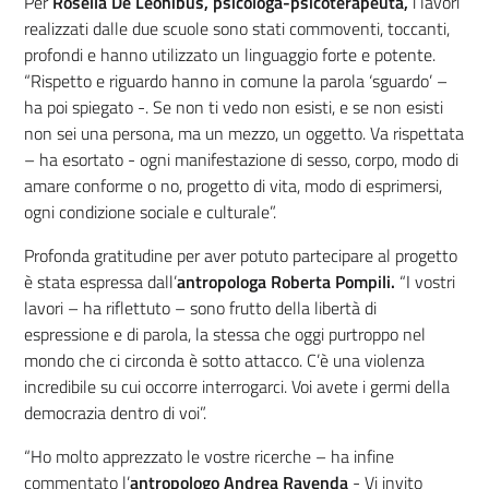
Per
Rosella De Leonibus, psicologa-psicoterapeuta,
i lavori
realizzati dalle due scuole sono stati commoventi, toccanti,
profondi e hanno utilizzato un linguaggio forte e potente.
“Rispetto e riguardo hanno in comune la parola ‘sguardo’ –
ha poi spiegato -. Se non ti vedo non esisti, e se non esisti
non sei una persona, ma un mezzo, un oggetto. Va rispettata
– ha esortato - ogni manifestazione di sesso, corpo, modo di
amare conforme o no, progetto di vita, modo di esprimersi,
ogni condizione sociale e culturale”.
Profonda gratitudine per aver potuto partecipare al progetto
è stata espressa dall’
antropologa Roberta Pompili.
“I vostri
lavori – ha riflettuto – sono frutto della libertà di
espressione e di parola, la stessa che oggi purtroppo nel
mondo che ci circonda è sotto attacco. C’è una violenza
incredibile su cui occorre interrogarci. Voi avete i germi della
democrazia dentro di voi”.
“Ho molto apprezzato le vostre ricerche – ha infine
commentato l’
antropologo Andrea Ravenda
- Vi invito