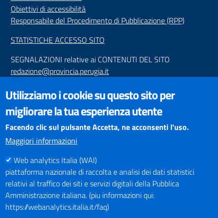
Obiettivi di accessibilità
Responsabile del Procedimento di Pubblicazione (RPP)
STATISTICHE ACCESSO SITO
SEGNALAZIONI relative ai CONTENUTI DEL SITO
redazione@provincia.perugia.it
VISUALIZZAZIONE CONTENUTI
Utilizziamo i cookie su questo sito per
Il sito internet della Provincia di Perugia è ottimizzato per
migliorare la tua esperienza utente
essere visualizzato dai principali browser aggiornati. L'uso di
browser non aggiornati può creare problemi di visualizzazione
Facendo clic sul pulsante Accetta, ne acconsenti l'uso.
dei contenuti.
Maggiori informazioni
Web analytics Italia (WAI)
PAGAMENTI
piattaforma nazionale di raccolta e analisi dei dati statistici
relativi al traffico dei siti e servizi digitali della Pubblica
Amministrazione italiana. (piu informazioni qui:
https://webanalytics.italia.it/faq)
SOCIAL NETWORKS