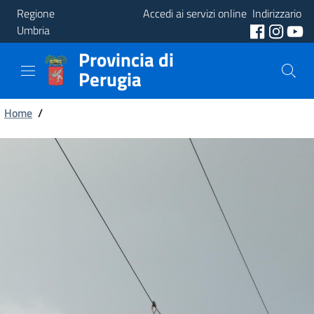
Regione
Accedi ai servizi online
Indirizzario
Umbria
Provincia di
Provincia
Perugia
Aree
Briciole
Tematiche
Home
/
di
Servizi
pane