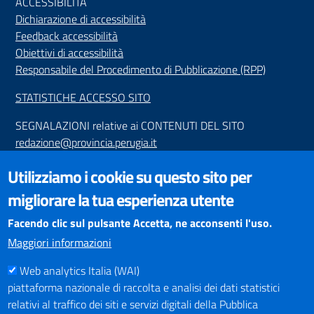
ACCESSIBILIT
À
Dichiarazione di accessibilità
Feedback accessibilità
Obiettivi di accessibilità
Responsabile del Procedimento di Pubblicazione (RPP)
STATISTICHE ACCESSO SITO
SEGNALAZIONI relative ai CONTENUTI DEL SITO
redazione@provincia.perugia.it
VISUALIZZAZIONE CONTENUTI
Utilizziamo i cookie su questo sito per
Il sito internet della Provincia di Perugia è ottimizzato per
migliorare la tua esperienza utente
essere visualizzato dai principali browser aggiornati. L'uso di
browser non aggiornati può creare problemi di visualizzazione
Facendo clic sul pulsante Accetta, ne acconsenti l'uso.
dei contenuti.
Maggiori informazioni
Web analytics Italia (WAI)
PAGAMENTI
piattaforma nazionale di raccolta e analisi dei dati statistici
relativi al traffico dei siti e servizi digitali della Pubblica