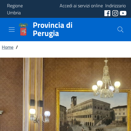
Regione
Accedi ai servizi online
Indirizzario
Umbria
Provincia di
Provincia
Perugia
Aree
Briciole
Tematiche
Home
/
di
Servizi
pane