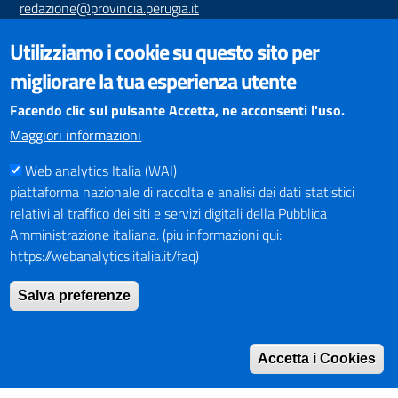
redazione@provincia.perugia.it
VISUALIZZAZIONE CONTENUTI
Utilizziamo i cookie su questo sito per
Il sito internet della Provincia di Perugia è ottimizzato per
migliorare la tua esperienza utente
essere visualizzato dai principali browser aggiornati. L'uso di
browser non aggiornati può creare problemi di visualizzazione
Facendo clic sul pulsante Accetta, ne acconsenti l'uso.
dei contenuti.
Maggiori informazioni
Web analytics Italia (WAI)
PAGAMENTI
piattaforma nazionale di raccolta e analisi dei dati statistici
relativi al traffico dei siti e servizi digitali della Pubblica
Amministrazione italiana. (piu informazioni qui:
https://webanalytics.italia.it/faq)
SOCIAL NETWORKS
Pagina Facebook
Salva preferenze
Profilo Instagram
Canale YouTube
Accetta i Cookies
PNRR (Piano Nazionale di Ripresa e Resilienza)