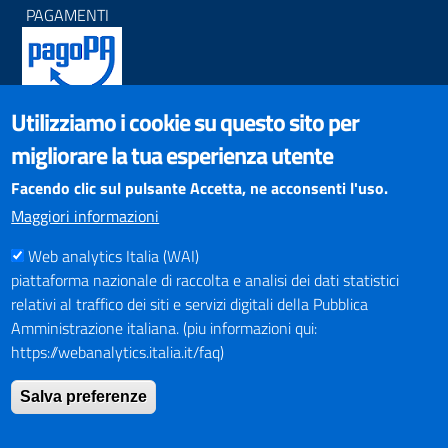
PAGAMENTI
Utilizziamo i cookie su questo sito per
SOCIAL NETWORKS
migliorare la tua esperienza utente
Pagina Facebook
Profilo Instagram
Facendo clic sul pulsante Accetta, ne acconsenti l'uso.
Canale YouTube
Maggiori informazioni
PNRR (Piano Nazionale di Ripresa e Resilienza)
Web analytics Italia (WAI)
piattaforma nazionale di raccolta e analisi dei dati statistici
relativi al traffico dei siti e servizi digitali della Pubblica
Amministrazione italiana. (piu informazioni qui:
https://webanalytics.italia.it/faq)
Mappa del Sito
Salva preferenze
Indirizzario
Intranet