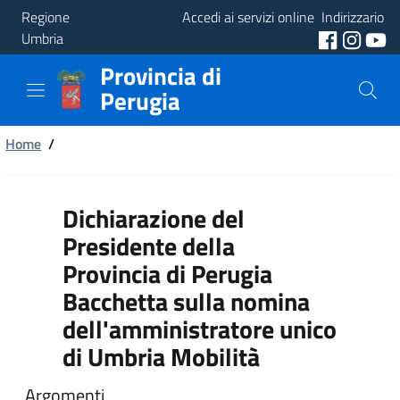
Regione
Accedi ai servizi online
Indirizzario
Umbria
Provincia di
Provincia
Perugia
Aree
Briciole
Tematiche
Home
/
di
Servizi
pane
Dichiarazione del
Presidente della
Provincia di Perugia
Bacchetta sulla nomina
dell'amministratore unico
di Umbria Mobilità
Argomenti