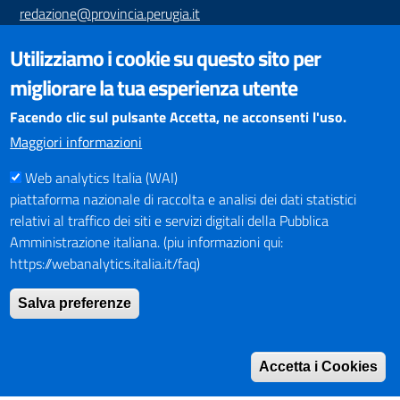
redazione@provincia.perugia.it
VISUALIZZAZIONE CONTENUTI
Utilizziamo i cookie su questo sito per
Il sito internet della Provincia di Perugia è ottimizzato per
migliorare la tua esperienza utente
essere visualizzato dai principali browser aggiornati. L'uso di
browser non aggiornati può creare problemi di visualizzazione
Facendo clic sul pulsante Accetta, ne acconsenti l'uso.
dei contenuti.
Maggiori informazioni
Web analytics Italia (WAI)
PAGAMENTI
piattaforma nazionale di raccolta e analisi dei dati statistici
relativi al traffico dei siti e servizi digitali della Pubblica
Amministrazione italiana. (piu informazioni qui:
https://webanalytics.italia.it/faq)
SOCIAL NETWORKS
Pagina Facebook
Salva preferenze
Profilo Instagram
Canale YouTube
Accetta i Cookies
PNRR (Piano Nazionale di Ripresa e Resilienza)