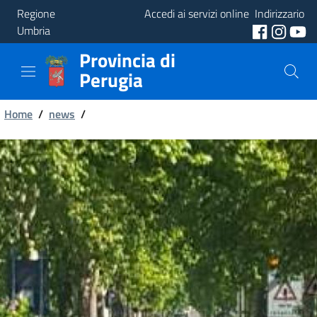
Regione
Accedi ai servizi online
Indirizzario
Umbria
Provincia di
Provincia
Perugia
Aree
Briciole
Tematiche
Home
/
news
/
di
Servizi
pane