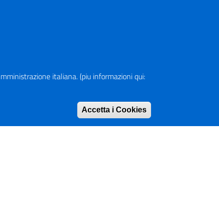
rofilo Instagram
anale YouTube
R (Piano Nazionale di Ripresa e Resilienza)
a Amministrazione italiana. (piu informazioni qui:
pa del Sito
Accetta i Cookies
Rimuovi consen
rizzario
ranet