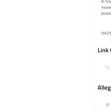
Al fin
movier
prossi
VIA25
Link 
Alleg