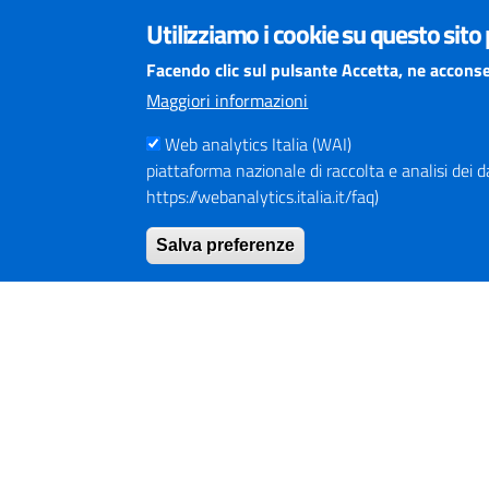
Centralino Tel. (+39) 075.36811
Utilizziamo i cookie su questo sito
Numero Verde 800.01.3474
Mail URP
urprov@provincia.perugia.it
Facendo clic sul pulsante Accetta, ne acconse
Posta elettronica certificata (PEC)
Maggiori informazioni
provincia.perugia@postacert.umbria.it
Altri indirizzi PEC della Provincia di Perugia
Web analytics Italia (WAI)
piattaforma nazionale di raccolta e analisi dei dati
Centrale Operativa Polizia provinciale 075.32111
https://webanalytics.italia.it/faq)
Emergenza Stradale 335.6425246
Salva preferenze
Numeri Emergenza dei Comprensori
Infoviabilità