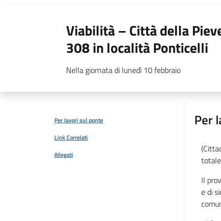
Viabilità – Città della Pieve
308 in località Ponticelli
Nella giornata di lunedì 10 febbraio
Per l
Per lavori sul ponte
Link Correlati
(Citta
Allegati
totale
Il pro
e di s
comunq