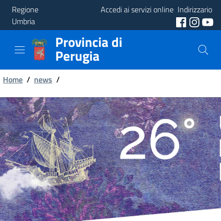
Regione
Accedi ai servizi online
Indirizzario
Umbria
Provincia di
Provincia
Perugia
Aree
Briciole
Tematiche
Home
/
news
/
di
Servizi
pane