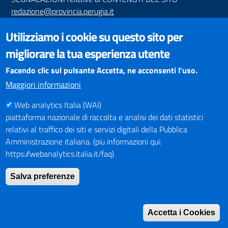
redazione@provincia.perugia.it
VISUALIZZAZIONE CONTENUTI
Utilizziamo i cookie su questo sito per
Il sito internet della Provincia di Perugia è ottimizzato per
migliorare la tua esperienza utente
essere visualizzato dai principali browser aggiornati. L'uso di
browser non aggiornati può creare problemi di visualizzazione
Facendo clic sul pulsante Accetta, ne acconsenti l'uso.
dei contenuti.
Maggiori informazioni
Web analytics Italia (WAI)
PAGAMENTI
piattaforma nazionale di raccolta e analisi dei dati statistici
relativi al traffico dei siti e servizi digitali della Pubblica
Amministrazione italiana. (piu informazioni qui:
https://webanalytics.italia.it/faq)
SOCIAL NETWORKS
Pagina Facebook
Salva preferenze
Profilo Instagram
Canale YouTube
Accetta i Cookies
PNRR (Piano Nazionale di Ripresa e Resilienza)