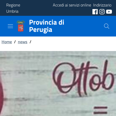
Regione
Accedi ai servizi online
Indirizzario
Umbria
Provincia di
Provincia
Perugia
Aree
Briciole
Tematiche
Home
/
news
/
di
Servizi
pane