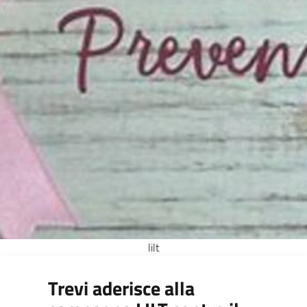
lilt
Trevi aderisce alla