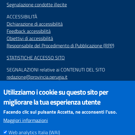
Segnalazione condotte illecite
ACCESSIBILIT
À
Dichiarazione di accessibilità
Feedback accessibilità
Obiettivi di accessibilità
Responsabile del Procedimento di Pubblicazione (RPP)
STATISTICHE ACCESSO SITO
SEGNALAZIONI relative ai CONTENUTI DEL SITO
redazione@provincia.perugia.it
VISUALIZZAZIONE CONTENUTI
Utilizziamo i cookie su questo sito per
Il sito internet della Provincia di Perugia è ottimizzato per
migliorare la tua esperienza utente
essere visualizzato dai principali browser aggiornati. L'uso di
browser non aggiornati può creare problemi di visualizzazione
Facendo clic sul pulsante Accetta, ne acconsenti l'uso.
dei contenuti.
Maggiori informazioni
Web analytics Italia (WAI)
PAGAMENTI