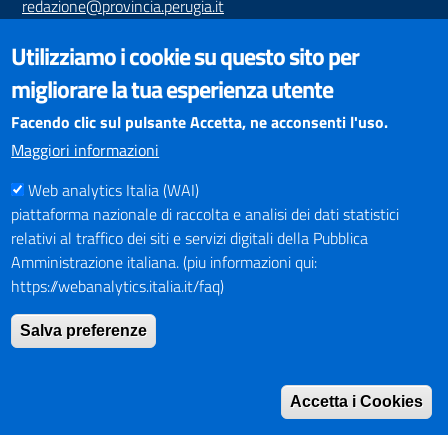
redazione@provincia.perugia.it
VISUALIZZAZIONE CONTENUTI
Utilizziamo i cookie su questo sito per
Il sito internet della Provincia di Perugia è ottimizzato per
migliorare la tua esperienza utente
essere visualizzato dai principali browser aggiornati. L'uso di
browser non aggiornati può creare problemi di visualizzazione
Facendo clic sul pulsante Accetta, ne acconsenti l'uso.
dei contenuti.
Maggiori informazioni
Web analytics Italia (WAI)
PAGAMENTI
piattaforma nazionale di raccolta e analisi dei dati statistici
relativi al traffico dei siti e servizi digitali della Pubblica
Amministrazione italiana. (piu informazioni qui:
https://webanalytics.italia.it/faq)
SOCIAL NETWORKS
Pagina Facebook
Salva preferenze
Profilo Instagram
Canale YouTube
Accetta i Cookies
PNRR (Piano Nazionale di Ripresa e Resilienza)