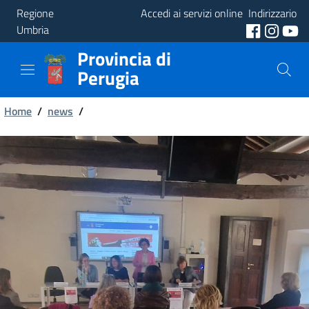
Regione
Accedi ai servizi online
Indirizzario
Umbria
Provincia di
Provincia
Perugia
Aree
Briciole
Tematiche
Home
/
news
/
di
Servizi
pane