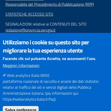
Responsabile del Procedimento di Pubblicazione (RPP)
STATISTICHE ACCESSO SITO
SEGNALAZIONI relative ai CONTENUTI DEL SITO
redazione@provincia.perugia.it
VISUALIZZAZIONE CONTENUTI
Utilizziamo i cookie su questo sito per
Il sito internet della Provincia di Perugia è ottimizzato per
migliorare la tua esperienza utente
essere visualizzato dai principali browser aggiornati. L'uso di
browser non aggiornati può creare problemi di visualizzazione
Facendo clic sul pulsante Accetta, ne acconsenti l'uso.
dei contenuti.
Maggiori informazioni
Web analytics Italia (WAI)
PAGAMENTI
piattaforma nazionale di raccolta e analisi dei dati statistici
relativi al traffico dei siti e servizi digitali della Pubblica
Amministrazione italiana. (piu informazioni qui:
https://webanalytics.italia.it/faq)
SOCIAL NETWORKS
Pagina Facebook
Salva preferenze