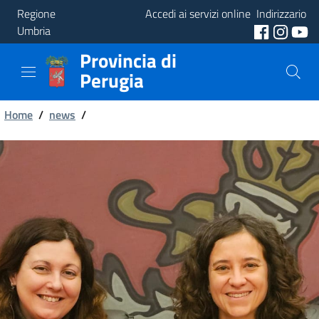
Regione
Accedi ai servizi online
Indirizzario
Umbria
Provincia di
Provincia
Perugia
Aree
Briciole
Tematiche
Home
/
news
/
di
Servizi
pane