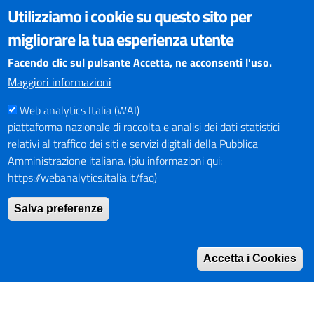
VISUALIZZAZIONE CONTENUTI
Utilizziamo i cookie su questo sito per
Il sito internet della Provincia di Perugia è ottimizzato per
migliorare la tua esperienza utente
essere visualizzato dai principali browser aggiornati. L'uso di
browser non aggiornati può creare problemi di visualizzazione
Facendo clic sul pulsante Accetta, ne acconsenti l'uso.
dei contenuti.
Maggiori informazioni
Web analytics Italia (WAI)
PAGAMENTI
piattaforma nazionale di raccolta e analisi dei dati statistici
relativi al traffico dei siti e servizi digitali della Pubblica
Amministrazione italiana. (piu informazioni qui:
https://webanalytics.italia.it/faq)
SOCIAL NETWORKS
Pagina Facebook
Salva preferenze
Profilo Instagram
Canale YouTube
Accetta i Cookies
PNRR (Piano Nazionale di Ripresa e Resilienza)