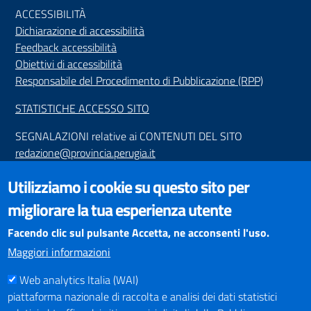
ACCESSIBILIT
À
Dichiarazione di accessibilità
Feedback accessibilità
Obiettivi di accessibilità
Responsabile del Procedimento di Pubblicazione (RPP)
STATISTICHE ACCESSO SITO
SEGNALAZIONI relative ai CONTENUTI DEL SITO
redazione@provincia.perugia.it
VISUALIZZAZIONE CONTENUTI
Utilizziamo i cookie su questo sito per
Il sito internet della Provincia di Perugia è ottimizzato per
migliorare la tua esperienza utente
essere visualizzato dai principali browser aggiornati. L'uso di
browser non aggiornati può creare problemi di visualizzazione
Facendo clic sul pulsante Accetta, ne acconsenti l'uso.
dei contenuti.
Maggiori informazioni
Web analytics Italia (WAI)
PAGAMENTI
piattaforma nazionale di raccolta e analisi dei dati statistici