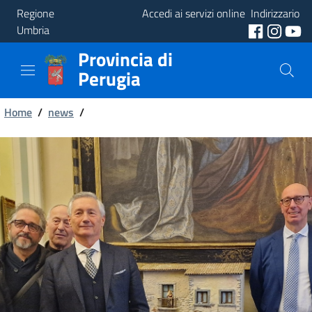
Regione
Accedi ai servizi online
Indirizzario
Umbria
Provincia di
Provincia
Perugia
Aree
Briciole
Tematiche
Home
/
news
/
di
Servizi
pane