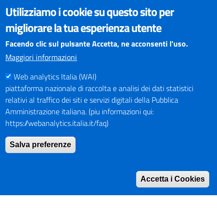
VISUALIZZAZIONE CONTENUTI
Utilizziamo i cookie su questo sito per
Il sito internet della Provincia di Perugia è ottimizzato per
migliorare la tua esperienza utente
essere visualizzato dai principali browser aggiornati. L'uso di
browser non aggiornati può creare problemi di visualizzazione
Facendo clic sul pulsante Accetta, ne acconsenti l'uso.
dei contenuti.
Maggiori informazioni
Web analytics Italia (WAI)
PAGAMENTI
piattaforma nazionale di raccolta e analisi dei dati statistici
relativi al traffico dei siti e servizi digitali della Pubblica
Amministrazione italiana. (piu informazioni qui:
https://webanalytics.italia.it/faq)
SOCIAL NETWORKS
Pagina Facebook
Salva preferenze
Profilo Instagram
Canale YouTube
Accetta i Cookies
PNRR (Piano Nazionale di Ripresa e Resilienza)